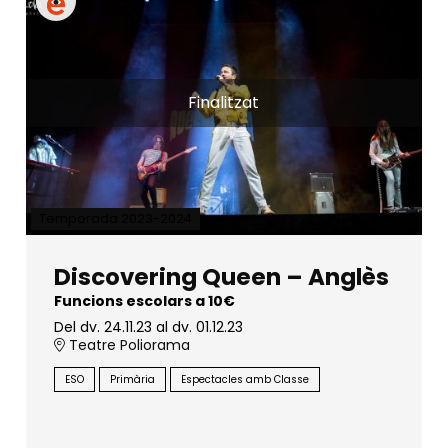
Finalitzat
Temporada 2023-2024
Discovering Queen – Anglès
Funcions escolars a 10€
Del dv. 24.11.23
al dv. 01.12.23
Teatre Poliorama
ESO
Primària
Espectacles amb Classe