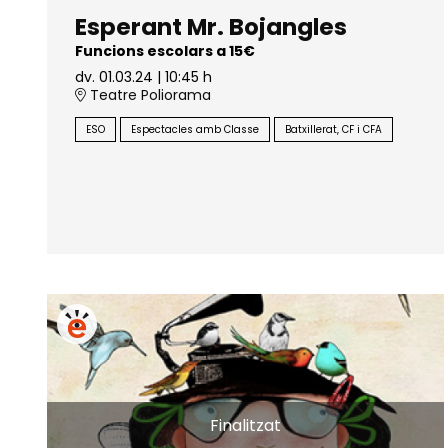
Esperant Mr. Bojangles
Funcions escolars a 15€
dv. 01.03.24
|
10:45 h
Teatre Poliorama
ESO
Espectacles amb Classe
Batxillerat, CF i CFA
Finalitzat