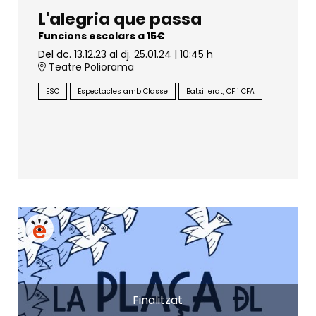
L'alegria que passa
Funcions escolars a 15€
Del dc. 13.12.23
al dj. 25.01.24
|
10:45 h
Teatre Poliorama
ESO
Espectacles amb Classe
Batxillerat, CF i CFA
Finalitzat