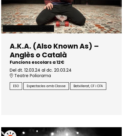
Temporada 2023-2024
A.K.A. (Also Known As) –
Anglès o Català
Funcions escolars a 12€
Del dt. 12.03.24
al dc. 20.03.24
Teatre Poliorama
ESO
Espectacles amb Classe
Batxillerat, CF i CFA