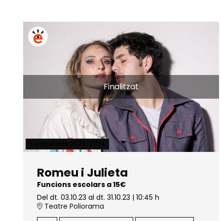
Finalitzat
Temporada 2023-2024
Romeu i Julieta
Funcions escolars a 15€
Del dt. 03.10.23
al dt. 31.10.23
|
10:45 h
Teatre Poliorama