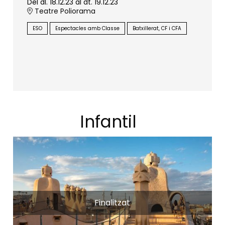
Del dl. 18.12.23
al dt. 19.12.23
Teatre Poliorama
ESO
Espectacles amb Classe
Batxillerat, CF i CFA
Infantil
Finalitzat