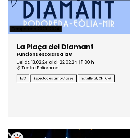
Temporada 2023-2024
La Plaça del Diamant
Funcions escolars a 12€
Del dt. 13.02.24
al dj. 22.02.24
|
11:00 h
Teatre Poliorama
ESO
Espectacles amb Classe
Batxillerat, CF i CFA