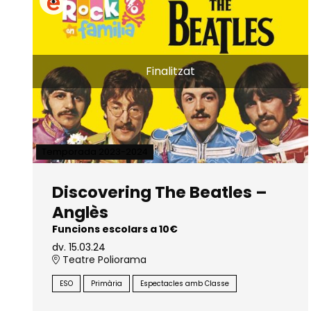
Finalitzat
Temporada 2023-2024
Discovering The Beatles –
Anglès
Funcions escolars a 10€
dv. 15.03.24
Teatre Poliorama
ESO
Primària
Espectacles amb Classe