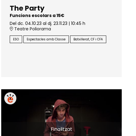
The Party
Funcions escolars a 15€
Del dc. 04.10.23
al dj. 23.11.23
|
10:45 h
Teatre Poliorama
ESO
Espectacles amb Classe
Batxillerat, CF i CFA
Finalitzat