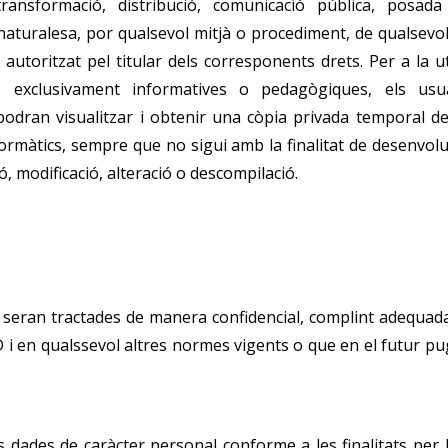
nsformació, distribució, comunicació pública, posada a
l naturalesa, por qualsevol mitjà o procediment, de qualsevo
autoritzat pel titular dels corresponents drets. Per a la ut
s exclusivament informatives o pedagògiques, els usua
 podran visualitzar i obtenir una còpia privada temporal d
formàtics, sempre que no sigui amb la finalitat de desenvolu
ó, modificació, alteració o descompilació.
 seran tractades de manera confidencial, complint adequad
i en qualssevol altres normes vigents o que en el futur p
 dades de caràcter personal conforme a les finalitats per 