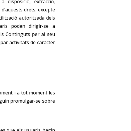
 disposició, extracció,
l d’aquests drets, excepte
ilització autoritzada dels
ris poden dirigir-se a
els Continguts per al seu
par activitats de caràcter
ament i a tot moment les
uguin promulgar-se sobre
les que els usuaris hagin