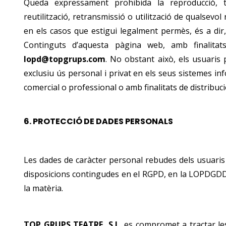
Queda expressament prohibida la reproducció, tra
reutilització, retransmissió o utilització de qualsevo
en els casos que estigui legalment permès, és a dir, 
Continguts d’aquesta pàgina web, amb finalitat
lopd@topgrups.com
. No obstant això, els usuaris
exclusiu ús personal i privat en els seus sistemes in
comercial o professional o amb finalitats de distribuci
6.
PROTECCIÓ DE DADES PERSONALS
Les dades de caràcter personal rebudes dels usuaris
disposicions contingudes en el RGPD, en la LOPDGDD 
la matèria.
TOP GRUPS TEATRE, S.L.
es compromet a tractar les