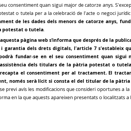
eu consentiment quan sigui major de catorze anys. S'excep
 potestat o tutela per a la celebració de l'acte o negoci jurídi
tament de les dades dels menors de catorze anys, fund
ia potestat o tutela
.
’aquesta pàgina web s’informa que després de la publicac
garantia dels drets digitals, l'article 7 s'estableix q
podrà fundar-se en el seu consentiment quan sigui m
'assistència dels titulars de la pàtria potestat o tutel
es recapta el consentiment per al tractament. El tract
, només serà lícit si consta el del titular de la pàtri
nse previ avís les modificacions que consideri oportunes a l
forma en la que aquests apareixen presentats o localitzats a 