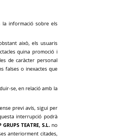
 la informació sobre els
obstant això, els usuaris
ectacles quina promoció i
des de caràcter personal
ns falses o inexactes que
uir-se, en relació amb la
nse previ avís, sigui per
questa interrupció
podrà
 GRUPS TEATRE, S.L.
no
uses anteriorment citades,