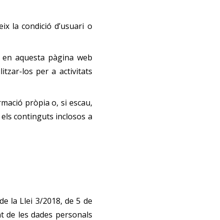
ix la condició d’usuari o
ó en aquesta pàgina web
tzar-los per a activitats
mació pròpia o, si escau,
els continguts inclosos a
e la Llei 3/2018, de 5 de
nt de les dades personals