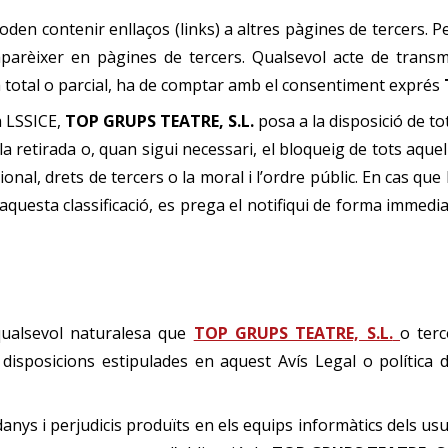
oden contenir enllaços (links) a altres pàgines de tercers. 
arèixer en pàgines de tercers. Qualsevol acte de transmis
total o parcial, ha de comptar amb el consentiment exprés
a LSSICE,
TOP GRUPS TEATRE, S.L.
posa a la disposició de tot
 la retirada o, quan sigui necessari, el bloqueig de tots aqu
ional, drets de tercers o la moral i l’ordre públic. En cas que
questa classificació, es prega el notifiqui de forma immedia
T
 qualsevol naturalesa que
TOP GRUPS TEATRE, S.L.
o ter
isposicions estipulades en aquest Avís Legal o política de
anys i perjudicis produïts en els equips informàtics dels usu