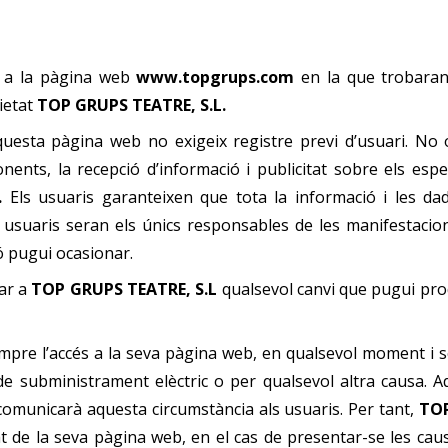
re a la pàgina web
www.topgrups.com
en la que trobaran
ietat
TOP GRUPS TEATRE, S.L.
d’aquesta pàgina web no exigeix registre previ d’usuari. No 
onents, la recepció d’informació i publicitat sobre els esp
.
Els usuaris garanteixen que tota la informació i les da
Els usuaris seran els únics responsables de les manifestacio
ió pugui ocasionar.
car a
TOP GRUPS TEATRE, S.L
qualsevol canvi que pugui prod
mpre l’accés a la seva pàgina web, en qualsevol moment i se
e subministrament elèctric o per qualsevol altra causa.
A
 comunicarà aquesta circumstància als usuaris. Per tant,
TOP
nuïtat de la seva pàgina web, en el cas de presentar-se les ca