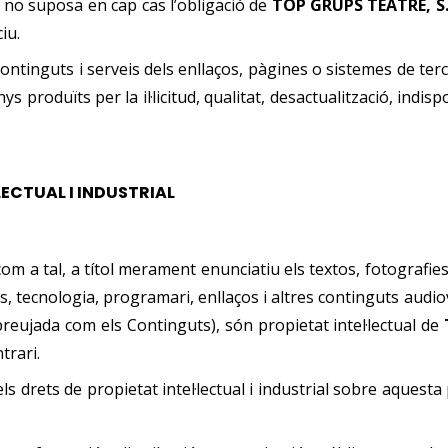
 no suposa en cap cas l’obligació de
TOP GRUPS TEATRE, S
iu.
continguts i serveis dels enllaços, pàgines o sistemes de te
 produïts per la il·licitud, qualitat, desactualització, indispon
LECTUAL I INDUSTRIAL
 a tal, a títol merament enunciatiu els textos, fotografies,
, tecnologia, programari, enllaços i altres continguts audio
abreujada com els Continguts), són propietat intel·lectual de
trari.
 drets de propietat intel·lectual i industrial sobre aquesta 