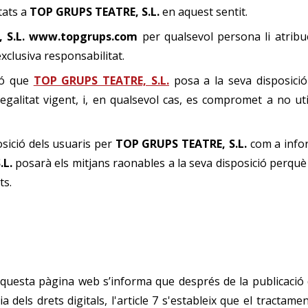
tats a
TOP GRUPS TEATRE, S.L.
en aquest sentit.
, S.L. www.topgrups.com
per qualsevol persona li atribue
xclusiva responsabilitat.
ció que
TOP GRUPS TEATRE, S.L.
posa a la seva disposici
galitat vigent, i, en qualsevol cas, es compromet a no utili
osició dels usuaris per
TOP GRUPS TEATRE, S.L.
com a infor
.L.
posarà els mitjans raonables a la seva disposició perquè 
ts.
aquesta pàgina web s’informa que després de la publicació d
dels drets digitals, l'article 7 s'estableix que el tractame