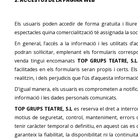
2.
ACCÉS I ÚS DE LA PÀGINA WEB
Els usuaris poden accedir de forma gratuïta i lliu
espectacles quina comercialització té assignada la soc
En general, l’accés a la informació i les utilitats 
podran sol·licitar, emplenant els formularis corresp
venda tingui encomanats
TOP GRUPS TEATRE, S.L
facilitades en els formularis seran propis i certs. 
realitzin, i dels perjudicis que l’ús d’aquesta informac
D’igual manera, els usuaris es comprometen a notifi
informació i les dades personals comunicats.
TOP GRUPS TEATRE, S.L
es reserva el dret a interro
motius de seguretat, control, manteniment, errors d
tenir caràcter temporal o definitiu, en aquest cas es
garanteix la fiabilitat, la disponibilitat ni la conti