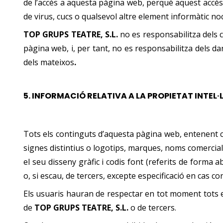
de l’accés a aquesta pàgina web, perquè aquest accés
de virus, cucs o qualsevol altre element informàtic noc
TOP GRUPS TEATRE, S.L.
no es responsabilitza dels 
pàgina web, i, per tant, no es responsabilitza dels danys
dels mateixos
.
5.
INFORMACIÓ RELATIVA A LA PROPIETAT INTEL·
Tots els continguts d’aquesta pàgina web, entenent com
signes distintius o logotips, marques, noms comercials
el seu disseny gràfic i codis font (referits de forma 
o, si escau, de tercers, excepte especificació en cas con
Els usuaris hauran de respectar en tot moment tots els
de
TOP GRUPS TEATRE, S.L.
o de tercers.