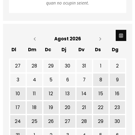
quan no ocupin seient.
Agost 2026
Dl
Dm
Dc
Dj
Dv
Ds
Dg
No hi ha cap activitat aquest mes
27
28
29
30
31
1
2
3
4
5
6
7
8
9
10
11
12
13
14
15
16
17
18
19
20
21
22
23
24
25
26
27
28
29
30