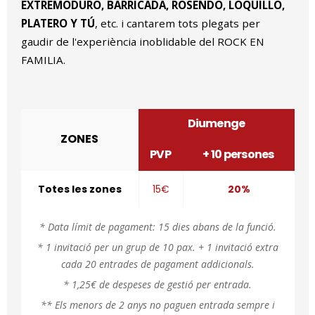
EXTREMODURO, BARRICADA, ROSENDO, LOQUILLO,
PLATERO Y TÚ
, etc. i cantarem tots plegats per
gaudir de l'experiència inoblidable del ROCK EN
FAMILIA.
Diumenge
ZONES
PVP
+ 10 persones
Totes les zones
15€
20%
* Data límit de pagament: 15 dies abans de la funció.
* 1 invitació per un grup de 10 pax. + 1 invitació extra
cada 20 entrades de pagament addicionals.
* 1,25€ de despeses de gestió per entrada.
** Els menors de 2 anys no paguen entrada sempre i