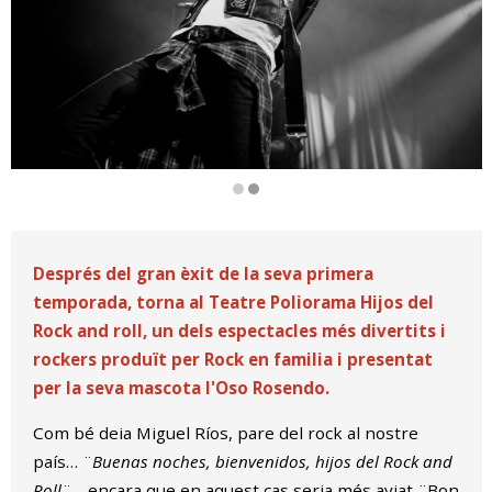
Diapositiva 2 de 2: HIJOS DEL ROCK AND ROLL de Rock en Fa
Després del gran èxit de la seva primera
temporada, torna al Teatre Poliorama Hijos del
Rock and roll, un dels espectacles més divertits i
rockers produït per Rock en familia i presentat
per la seva mascota l'Oso Rosendo.
Com bé deia Miguel Ríos, pare del rock al nostre
país… ¨
Buenas noches, bienvenidos, hijos del Rock and
Roll
¨… encara que en aquest cas seria més aviat ¨Bon