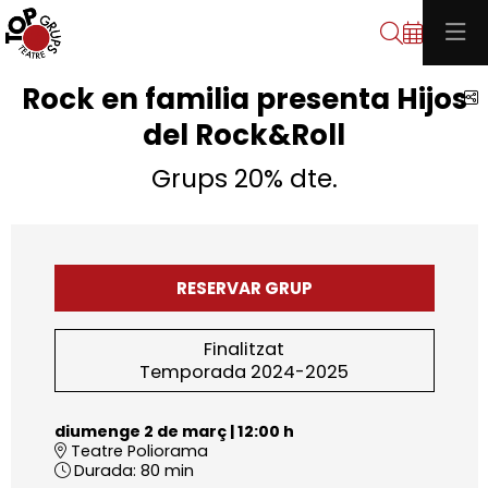
Cerca
Rock en familia presenta Hijos
C
del Rock&Roll
Grups 20% dte.
RESERVAR GRUP
Finalitzat
Temporada 2024-2025
diumenge 2 de març
|
12:00 h
Teatre Poliorama
Durada:
80 min