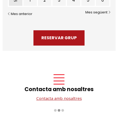
31
1
2
3
4
5
6
Mes següent
Mes anterior
RESERVAR GRUP
Contacta amb nosaltres
Contacta amb nosaltres
Diapositiva 2 de 3