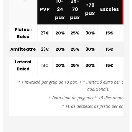
10-
25-
+70
PVP
24
70
Escoles
PV
pax
pax
pax
Platea i
27€
20%
25%
30%
15€
32
Balcó
Amfiteatre
23€
20%
25%
30%
15€
28
Lateral
18€
20%
25%
30%
15€
22
Balcó
* 1 invitació per grup de 10 pax. + 1 invitació extra per cad
addicionals.
* Data límit de pagament: 15 dies abans de l
* 1€ de despeses de gestió per entrad