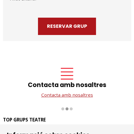
RESERVAR GRUP
Contacta amb nosaltres
Contacta amb nosaltres
Diapositiva 2 de 3
TOP GRUPS TEATRE
La Rambla dels Estudis, 115