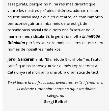
assegurats, perquè no hi ha res més divertit que
veure les nostres pròpies misèries, adonar-nos en
aquest mirall màgic que és el teatre, de com l’ambició
per aconseguir una mica més de prestigi, de
consideració social i de diners ens fa actuar de la
manera més ridícula. Sí, la gent riu molt a
El mètode
Grönholm
però és un riure molt sa...., ens estem rient
només de nosaltres mateixos.
Jordi Galceran
amb "El mètode Grönholm" és l’autor
català que ha aconseguit ser el més representat a
Catalunya i al món amb una obra dramàtica de text.
En el teatre hi ha fracassos, aventures, èxits i fenòmens.
"El mètode Grönholm" entra en aquesta última
categoria.
Sergi Belbel