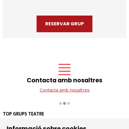
RESERVAR GRUP
Contacta amb nosaltres
Contacta amb nosaltres
Diapositiva 2 de 3
TOP GRUPS TEATRE
La Rambla dels Estudis, 115
Informació sobre cookies
08002 Barcelona