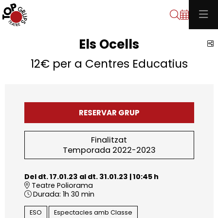
Cerca
Els Ocells
C
12€ per a Centres Educatius
RESERVAR GRUP
Finalitzat
Temporada 2022-2023
Del dt. 17.01.23
al dt. 31.01.23
|
10:45 h
Teatre Poliorama
Durada:
1h 30 min
ESO
Espectacles amb Classe