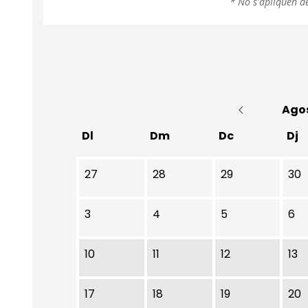
* No s'apliquen d
Ago
Dl
Dm
Dc
Dj
No hi ha cap activitat aquest mes
27
28
29
30
3
4
5
6
10
11
12
13
17
18
19
20