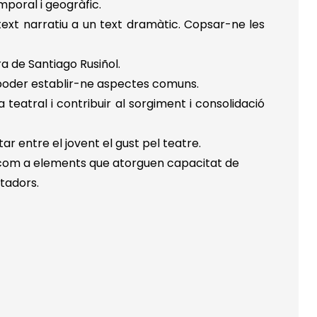
poral i geogràfic.
text narratiu a un text dramàtic. Copsar-ne les
a de Santiago Rusiñol.
i poder establir-ne aspectes comuns.
 teatral i contribuir al sorgiment i consolidació
r entre el jovent el gust pel teatre.
s com a elements que atorguen capacitat de
tadors.