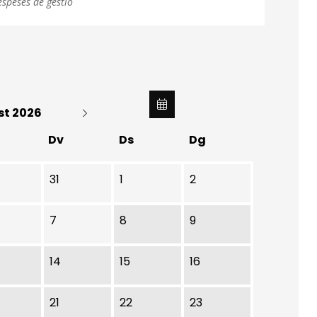
espeses de gestió
st 2026
Dv
Ds
Dg
31
1
2
7
8
9
14
15
16
21
22
23