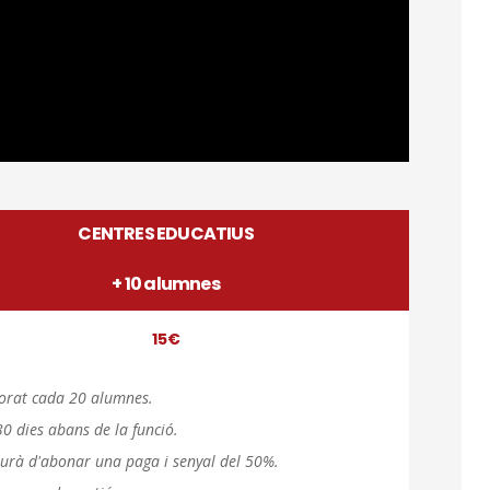
CENTRES EDUCATIUS
+ 10 alumnes
15€
ssorat cada 20 alumnes.
0 dies abans de la funció.
aurà d'abonar una paga i senyal del 50%.