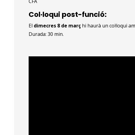
CFA
Col·loqui post-funció:
El
dimecres 8 de març
hi haurà un col·loqui am
Durada: 30 min.