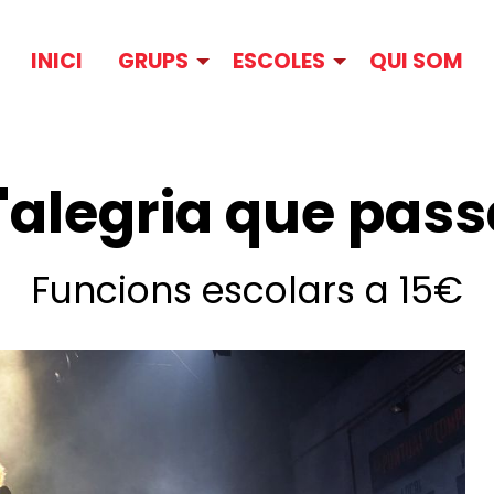
INICI
GRUPS
ESCOLES
QUI SOM
'alegria que pas
Funcions escolars a 15€