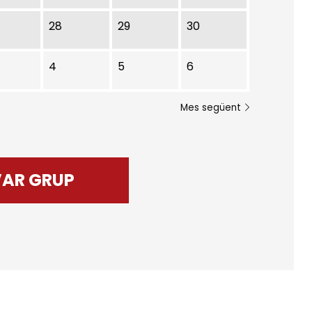
28
29
30
4
5
6
Mes següent
VAR GRUP