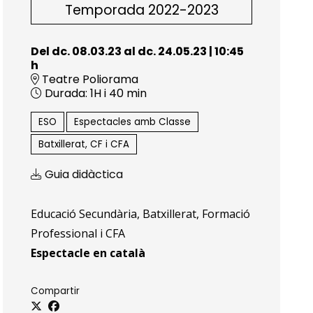
Temporada 2022-2023
Del dc. 08.03.23
al dc. 24.05.23
|
10:45
h
Teatre Poliorama
Durada:
1H i 40 min
ESO
Espectacles amb Classe
Batxillerat, CF i CFA
Guia didàctica
Educació Secundària, Batxillerat, Formació
Professional i CFA
Espectacle en català
Compartir