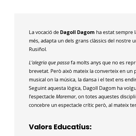
Diapositiva 1 de 10
La vocació de
Dagoll Dagom
ha estat sempre la
més, adapta un dels grans clàssics del nostre u
Rusiñol.
L’alegria que passa
fa molts anys que no es repr
brevetat. Però això mateix la converteix en un p
musical on la música, la dansa i el text ens en
Seguint aquesta lògica, Dagoll Dagom ha volgut 
l’espectacle
Maremar
, on totes aquestes discip
concebre un espectacle crític però, al mateix te
Valors Educatius: