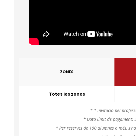
ZONES
Totes les zones
* 1 invitació pel profe
* Data límit de pagament: 3
* Per reserves de 100 alumnes o més, s'h