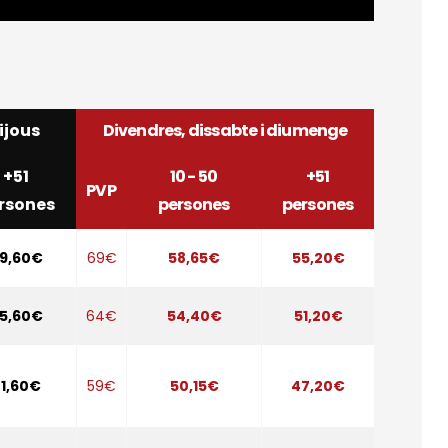
ijous
Divendres, dissabte i diumenge
+51
10 - 50
+51
PVP
rsones
persones
persones
9,60€
69€
58,65€
55,20€
5,60€
64€
54,40€
51,20€
1,60€
59€
50,15€
47,20€