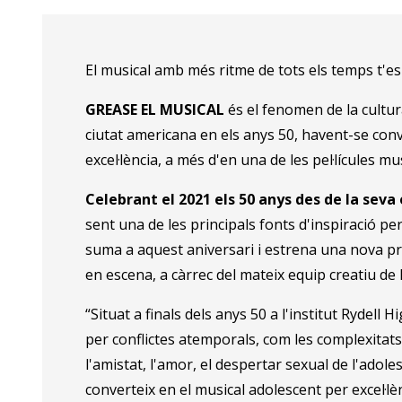
El musical amb més ritme de tots els temps t'es
GREASE EL MUSICAL
és el fenomen de la cultura
ciutat americana en els anys 50, havent-se conv
excel·lència, a més d'en una de les pel·lícules mu
Celebrant el 2021 els 50 anys des de la seva
sent una de les principals fonts d'inspiració p
suma a aquest aniversari i estrena una nova 
en escena, a càrrec del mateix equip creatiu de Bi
“Situat a finals dels anys 50 a l'institut Rydell
per conflictes atemporals, com les complexitats
l'amistat, l'amor, el despertar sexual de l'adolesc
converteix en el musical adolescent per excel·lè