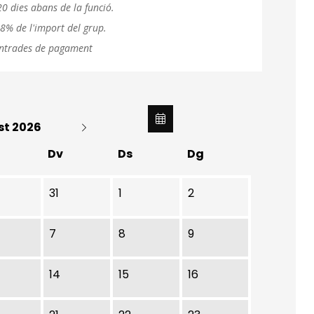
0 dies abans de la funció.
 8% de l'import del grup.
 entrades de pagament
st 2026
Dv
Ds
Dg
31
1
2
7
8
9
14
15
16