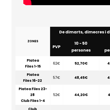
De dimarts, dimecres i d
ZONES
10 - 50
PVP
persones
pe
Platea
62€
52,70€
4
Files 1-15
Platea
57€
48,45€
4
Files 16-22
Platea Files 23-
28
52€
44,20€
4
Club Files 1-4
Club