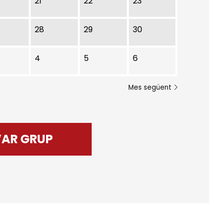
21
22
23
28
29
30
4
5
6
Mes següent
VAR GRUP