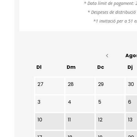
* Data límit de pagament: 2
* Despeses de distribució
*1 invitació per a 51
Ago
Dl
Dm
Dc
Dj
No hi ha cap activitat aquest mes
27
28
29
30
3
4
5
6
10
11
12
13