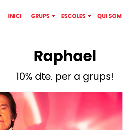
INICI
GRUPS
ESCOLES
QUI SOM
Raphael
10% dte. per a grups!