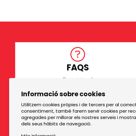
FAQS
Tens dubtes?
Diapositiva 1 de 3
Informació sobre cookies
TOP GRUPS TEATRE
Utilitzem cookies pròpies i de tercers per al correc
consentiment, també farem servir cookies per reco
La Rambla dels Estudis, 115
agregades per millorar els nostres serveis i mostra
08002 Barcelona
dels seus hàbits de navegació.
Tel. 93 441 39 79
Més informació