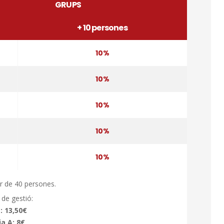
GRUPS
+ 10 persones
10%
10%
10%
10%
10%
tir de 40 persones.
de gestió:
 13,50€
a A: 8€