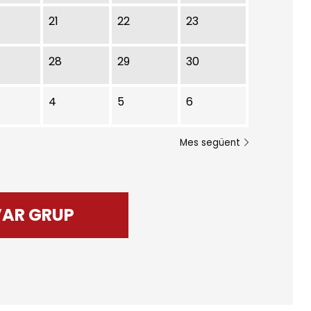
21
22
23
28
29
30
4
5
6
Mes següent
VAR GRUP