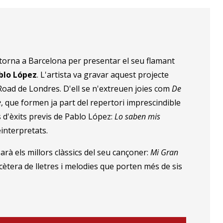
, torna a Barcelona per presentar el seu flamant
blo López
. L'artista va gravar aquest projecte
 Road de Londres. D'ell se n'extreuen joies com
De
e
, que formen ja part del repertori imprescindible
 d'èxits previs de Pablo López:
Lo saben mis
interpretats.
rà els millors clàssics del seu cançoner:
Mi Gran
tcètera de lletres i melodies que porten més de sis