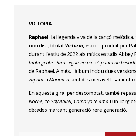
VICTORIA
Raphael
, la llegenda viva de la cançó melòdica
nou disc, titulat
Victoria
, escrit i produït per
Pa
durant l'estiu de 2022 als mítics estudis Abbey
tanta gente, Para seguir en pie
i
A punto de besart
de Raphael. A més, l'àlbum inclou dues versions
zapatos
i
Mariposa
, ambdós meravellosament re
En aquesta gira, per descomptat, també repassa
Noche, Yo Soy Aquél, Como yo te amo
i un llarg e
dècades marcant generació rere generació.