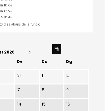
a B: 6€
a C: 5€
a D: 4€
0 dies abans de la funció.
st 2026
Dv
Ds
Dg
31
1
2
7
8
9
14
15
16