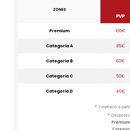
ZONES
PVP
Premium
100€
Categoria A
85€
Categoria B
60€
Categoria C
50€
Categoria D
40€
* 1 invitació a par
* Despeses 
Premium:
Categori