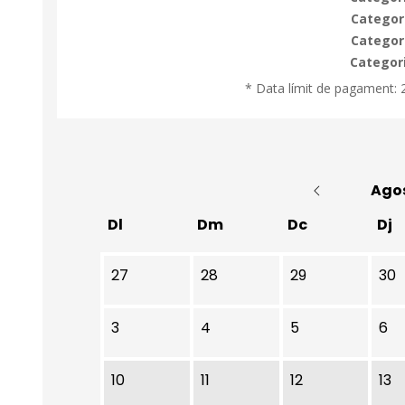
Categori
Categori
Categori
* Data límit de pagament: 2
Ago
Dl
Dm
Dc
Dj
No hi ha cap activitat aquest mes
27
28
29
30
3
4
5
6
10
11
12
13