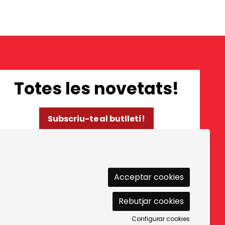
Totes les novetats!
Subscriu-te al butlletí!
Ús de Cookies
|
Política de privacitat
|
Contactar
Acceptar cookies
Rebutjar cookies
Configurar cookies