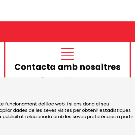
Contacta amb nosaltres
Contacta amb nosaltres
Sitemap
|
Avís Legal
|
te funcionament del lloc web, i si ens dona el seu
pilar dades de les seves visites per obtenir estadístiques
r publicitat relacionada amb les seves preferències a partir