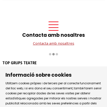
Contacta amb nosaltres
Contacta amb nosaltres
Diapositiva 2 de 3
TOP GRUPS TEATRE
La Rambla dels Estudis, 115
Informació sobre cookies
08002 Barcelona
Tel. 93 441 39 79
Utilitzem cookies pròpies i de tercers per al correcte funcionament
Horari d'atenció: de dilluns a dijous de 9.30h a 17.30h i
del lloc web, i si ens dona el seu consentiment, també farem servir
cookies per recopilar dades de les seves visites per obtenir
divendres de 9.30 a 14.30h.
estadístiques agregades per millorar els nostres serveis i mostrar
Sitemap
|
Avís Legal
|
Ús de Cookies
|
publicitat relacionada amb les seves preferències a partir dels