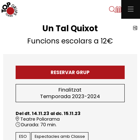
Cerca
Un Tal Quixot
C
Funcions escolars a 12€
RESERVAR GRUP
Finalitzat
Temporada 2023-2024
Del dt. 14.11.23
al dc. 15.11.23
Teatre Poliorama
Durada:
70 min.
ESO
Espectacles amb Classe