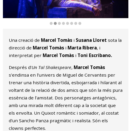
Diapositiva 2 de 8
Una creació de
Marcel Tomàs
i
Susana Lloret
sota la
direcció de
Marcel Tomàs
i
Marta Ribera
, i
interpretat per
Marcel Tomàs
i
Toni Escribano.
Després d’
Un Tal Shakespeare
,
Marcel Tomàs
s’endinsa en l’univers de Miguel de Cervantes per
trenar una història divertida, esbojarrada i hilarant al
voltant de la relació de dos amics que són la més pura
essència de l’amistat. Dos personatges antagònics,
amb una mirada molt diferent cap a la societat que
els envolta. Un Quixot romàntic i somiador, al costat
d'un Sancho Panza pragmàtic i realista. Són els
clowns perfectes.