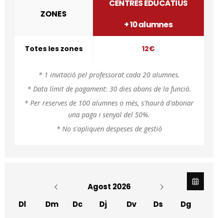
CENTRES EDUCATIUS
ZONES
+ 10 alumnes
Totes les zones
12€
* 1 invitació pel professorat cada 20 alumnes.
* Data límit de pagament: 30 dies abans de la funció.
* Per reserves de 100 alumnes o més, s'haurà d'abonar
una paga i senyal del 50%.
* No s'apliquen despeses de gestió
Agost 2026
Dl
Dm
Dc
Dj
Dv
Ds
Dg