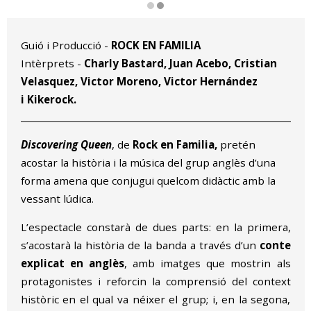
Diapositiva 2 de 2
Guió i Producció -
ROCK EN FAMILIA
Intèrprets -
Charly Bastard, Juan Acebo, Cristian
Velasquez, Victor Moreno, Victor Hernández
i Kikerock.
Discovering Queen
, de
Rock en Familia,
pretén
acostar la història i la música del grup anglès d’una
forma amena que conjugui quelcom didàctic amb la
vessant lúdica.
L’espectacle constarà de dues parts: en la primera,
s’acostarà la història de la banda a través d’un
conte
explicat en anglès
, amb imatges que mostrin als
protagonistes i reforcin la comprensió del context
històric en el qual va néixer el grup; i, en la segona,