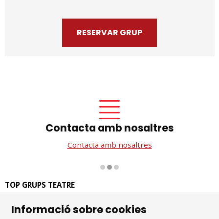
RESERVAR GRUP
Contacta amb nosaltres
Contacta amb nosaltres
Diapositiva 2 de 3
TOP GRUPS TEATRE
La Rambla dels Estudis, 115
Informació sobre cookies
08002 Barcelona