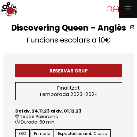
Cerca
Discovering Queen – Anglès
C
Funcions escolars a 10€
RESERVAR GRUP
Finalitzat
Temporada 2023-2024
Del dv. 24.11.23
al dv. 01.12.23
Teatre Poliorama
Durada:
60 min.
ESO
Primària
Espectacles amb Classe