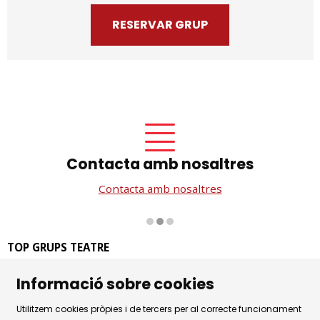
RESERVAR GRUP
Contacta amb nosaltres
Contacta amb nosaltres
Diapositiva 2 de 3
TOP GRUPS TEATRE
La Rambla dels Estudis, 115
Informació sobre cookies
08002 Barcelona
Tel. 93 441 39 79
Utilitzem cookies pròpies i de tercers per al correcte funcionament