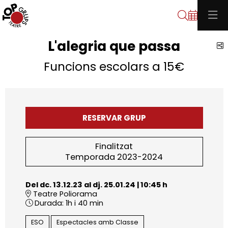
Cerca
L'alegria que passa
C
Funcions escolars a 15€
RESERVAR GRUP
Finalitzat
Temporada 2023-2024
Del dc. 13.12.23
al dj. 25.01.24
|
10:45 h
Teatre Poliorama
Durada:
1h i 40 min
ESO
Espectacles amb Classe