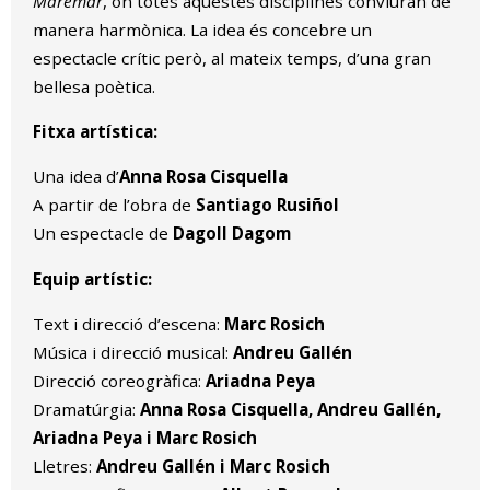
Maremar
, on totes aquestes disciplines conviuran de
manera harmònica. La idea és concebre un
espectacle crític però, al mateix temps, d’una gran
bellesa poètica.
Fitxa artística:
Una idea d’
Anna Rosa Cisquella
A partir de l’obra de
Santiago Rusiñol
Un espectacle de
Dagoll Dagom
Equip artístic:
Text i direcció d’escena:
Marc Rosich
Música i direcció musical:
Andreu Gallén
Direcció coreogràfica:
Ariadna Peya
Dramatúrgia:
Anna Rosa Cisquella, Andreu Gallén,
Ariadna Peya i Marc Rosich
Lletres:
Andreu Gallén i Marc Rosich