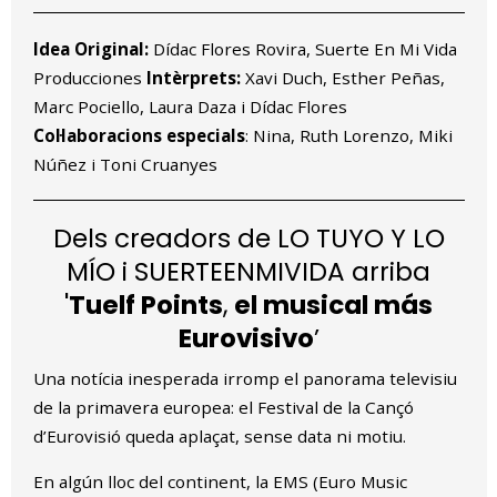
Idea Original:
Dídac Flores Rovira, Suerte En Mi Vida
Producciones
Intèrprets:
Xavi Duch, Esther Peñas,
Marc Pociello, Laura Daza i Dídac Flores
Col·laboracions especials
: Nina, Ruth Lorenzo, Miki
Núñez i Toni Cruanyes
Dels creadors de LO TUYO Y LO
MÍO i SUERTEENMIVIDA arriba
'
Tuelf Points
,
el musical más
Eurovisivo
’
Una notícia inesperada irromp el panorama televisiu
de la primavera europea: el Festival de la Cançó
d’Eurovisió queda aplaçat, sense data ni motiu.
En algún lloc del continent, la EMS (Euro Music