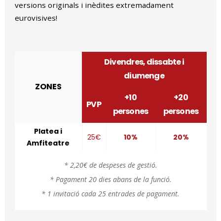
versions originals i inèdites extremadament
eurovisives!
Divendres, dissabte i
diumenge
ZONES
+10
+20
PVP
persones
persones
Platea i
25€
10%
20%
Amfiteatre
* 2,20€ de despeses de gestió.
* Pagament 20 dies abans de la funció.
* 1 invitació cada 25 entrades de pagament.