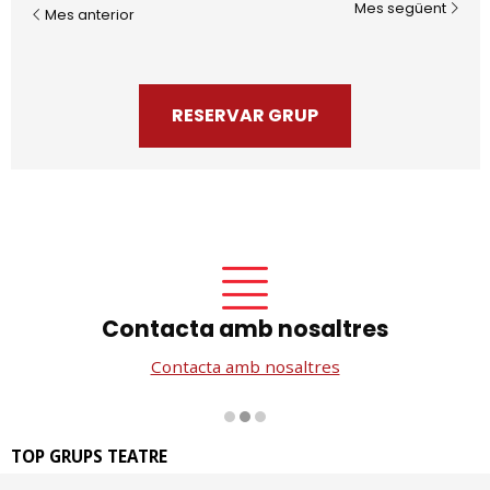
Mes següent
Mes anterior
RESERVAR GRUP
Contacta amb nosaltres
Contacta amb nosaltres
Diapositiva 2 de 3
TOP GRUPS TEATRE
La Rambla dels Estudis, 115