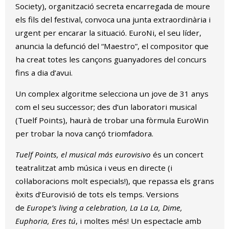
Society), organització secreta encarregada de moure
els fils del festival, convoca una junta extraordinària i
urgent per encarar la situació. EuroNi, el seu líder,
anuncia la defunció del “Maestro”, el compositor que
ha creat totes les cançons guanyadores del concurs
fins a dia d’avui.
Un complex algoritme selecciona un jove de 31 anys
com el seu successor; des d’un laboratori musical
(Tuelf Points), haurà de trobar una fòrmula EuroWin
per trobar la nova cançó triomfadora.
Tuelf Points, el musical más eurovisivo
és un concert
teatralitzat amb música i veus en directe (i
col·laboracions molt especials!), que repassa els grans
èxits d’Eurovisió de tots els temps. Versions
de
Europe’s living a celebration, La La La, Dime,
Euphoria, Eres tú
, i moltes més! Un espectacle amb