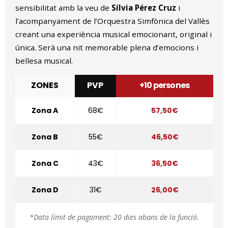
sensibilitat amb la veu de
Sílvia Pérez Cruz
i
l’acompanyament de l’Orquestra Simfònica del Vallès
creant una experiència musical emocionant, original i
única. Serà una nit memorable plena d’emocions i
bellesa musical.
ZONES
PVP
+10 persones
Zona A
68€
57,50€
Zona B
55€
46,50€
Zona C
43€
36,50€
Zona D
31€
26,00€
*Data límit de pagament: 20 dies abans de la funció.