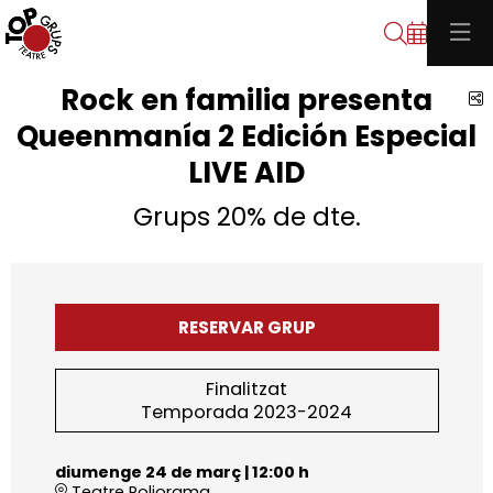
Cerca
Rock en familia presenta
C
Queenmanía 2 Edición Especial
LIVE AID
Grups 20% de dte.
RESERVAR GRUP
Finalitzat
Temporada 2023-2024
diumenge 24 de març
|
12:00 h
Teatre Poliorama