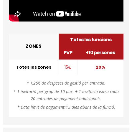
Totes les funcions
ZONES
PVP
+10 persones
Totes les zones
15€
20%
* 1,25€ de despeses de gestió per entrada.
* 1 invitació per grup de 10 pax. + 1 invitació extra cada
20 entrades de pagament addicionals.
*
Data límit de pagament:15 dies abans de la funció.