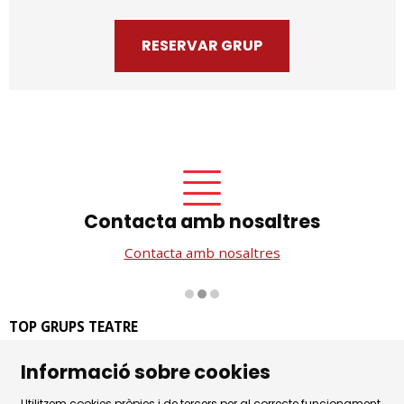
RESERVAR GRUP
Contacta amb nosaltres
Contacta amb nosaltres
Diapositiva 2 de 3
TOP GRUPS TEATRE
La Rambla dels Estudis, 115
Informació sobre cookies
08002 Barcelona
Tel. 93 441 39 79
Utilitzem cookies pròpies i de tercers per al correcte funcionament