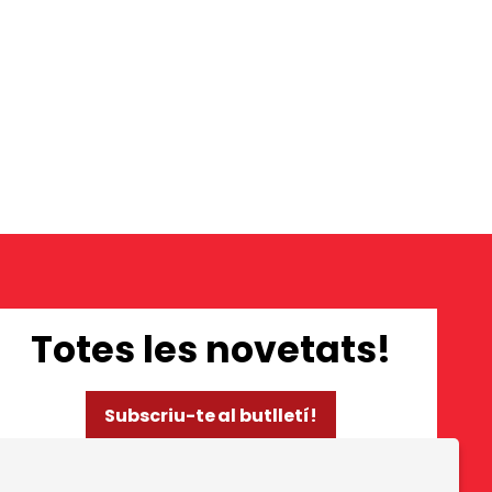
Totes les novetats!
Subscriu-te al butlletí!