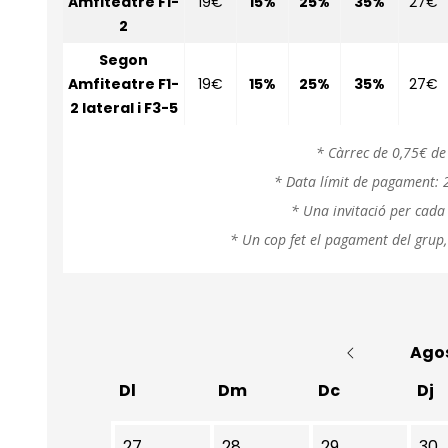
Amfiteatre F1-
19€
15%
25%
35%
27€
2
Segon
Amfiteatre F1-
19€
15%
25%
35%
27€
2 lateral i F3-5
* Càrrec de 0,75€ de
* Data límit de pagament: 2
* Una invitació per cada
* Un cop fet el pagament del grup,
Ago
Dl
Dm
Dc
Dj
No hi ha cap activitat aquest mes
27
28
29
30