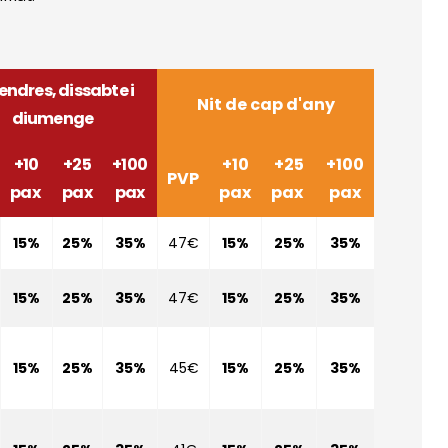
endres, dissabte i
Nit de cap d'any
diumenge
+10
+25
+100
+10
+25
+100
PVP
pax
pax
pax
pax
pax
pax
15%
25%
35%
47€
15%
25%
35%
15%
25%
35%
47€
15%
25%
35%
15%
25%
35%
45€
15%
25%
35%