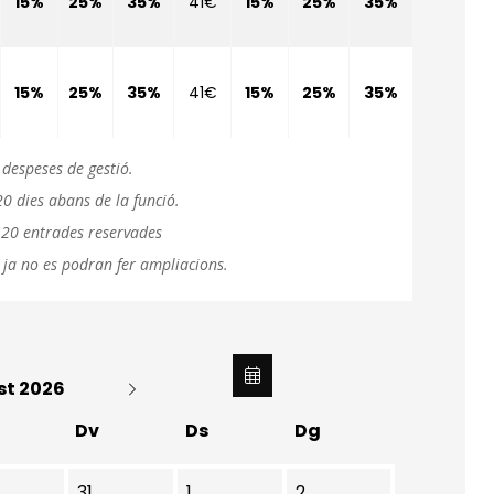
15%
25%
35%
41€
15%
25%
35%
15%
25%
35%
41€
15%
25%
35%
 despeses de gestió.
0 dies abans de la funció.
 20 entrades reservades
 ja no es podran fer ampliacions.
st 2026
Dv
Ds
Dg
31
1
2