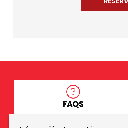
RESER
FAQS
Tens dubtes?
Diapositiva 1 de 3