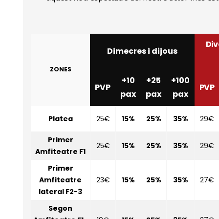
Div
Dimecres i dijous
ZONES
+10
+25
+100
PVP
PVP
pax
pax
pax
Platea
25€
15%
25%
35%
29€
Primer
25€
15%
25%
35%
29€
Amfiteatre F1
Primer
Amfiteatre
23€
15%
25%
35%
27€
lateral F2-3
Segon