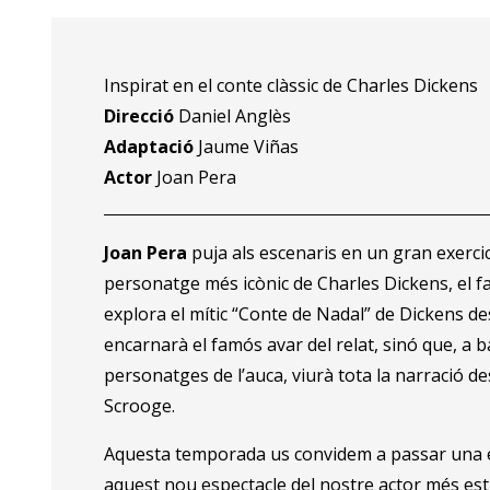
Inspirat en el conte clàssic de Charles Dickens
Direcció
Daniel Anglès
Adaptació
Jaume Viñas
Actor
Joan Pera
Joan Pera
puja als escenaris en un gran exercici
personatge més icònic de Charles Dickens, el 
explora el mític “Conte de Nadal” de Dickens d
encarnarà el famós avar del relat, sinó que, a b
personatges de l’auca, viurà tota la narració des
Scrooge.
Aquesta temporada us convidem a passar una e
aquest nou espectacle del nostre actor més est