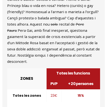
Príncep blau o vida en rosa? Hetero (curiós) o gay
(friendly)? Homosexual a l’armari o marieta a l’orgull?
Cançó protesta o balada ambigua? Cap d’aquestes i
totes alhora. Aquest nou
solo
recital de
Pere
Faura
Pera Gai, amb final inesperat, qüestiona
gaiament la superació de crisis existencials a partir
d’un Mètode Rosa basat en l’acceptació i gestió de la
seva doble addicció: enganxat al passat, però xutat de
futur. Nostàlgia ionqui. I dependència al constant
desconcert.
Totes les funcions
ZONES
PVP
+ 20 persones
Totes les zones
23€
15%