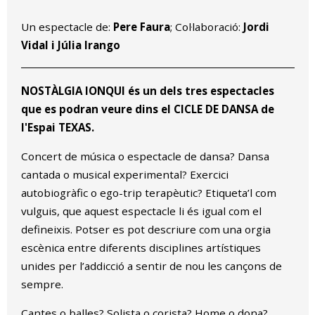
Diapositiva 2 de 4
Un espectacle de:
Pere Faura
; Col·laboració:
Jordi
Vidal i Júlia Irango
NOSTÀLGIA IONQUI és un dels tres espectacles
que es podran veure dins el CICLE DE DANSA de
l'Espai TEXAS.
Concert de música o espectacle de dansa? Dansa
cantada o musical experimental? Exercici
autobiogràfic o ego-trip terapèutic? Etiqueta’l com
vulguis, que aquest espectacle li és igual com el
defineixis. Potser es pot descriure com una orgia
escènica entre diferents disciplines artístiques
unides per l’addicció a sentir de nou les cançons de
sempre.
Cantes o balles? Solista o corista? Home o dona?