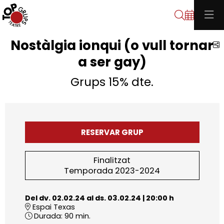
Cerca
Nostàlgia ionqui (o vull tornar
C
a ser gay)
Grups 15% dte.
RESERVAR GRUP
Finalitzat
Temporada 2023-2024
Del dv. 02.02.24
al ds. 03.02.24
|
20:00 h
Espai Texas
Durada:
90 min.