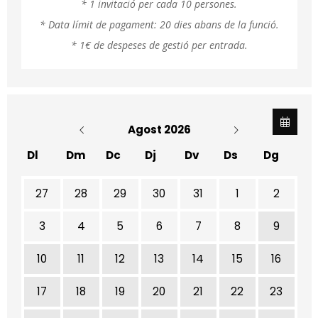
* 1 invitació per cada 10 persones.
* Data límit de pagament: 20 dies abans de la funció.
* 1€ de despeses de gestió per entrada.
Agost 2026
Dl
Dm
Dc
Dj
Dv
Ds
Dg
No hi ha cap activitat aquest mes
27
28
29
30
31
1
2
3
4
5
6
7
8
9
10
11
12
13
14
15
16
17
18
19
20
21
22
23