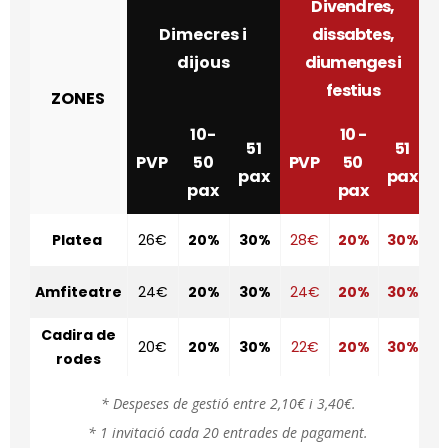
Divendres,
Dimecres i
dissabtes,
dijous
diumenges i
festius
ZONES
10-
10 -
51
51
PVP
50
PVP
50
pax
pax
pax
pax
Platea
26€
20%
30%
28€
20%
30%
Amfiteatre
24€
20%
30%
24€
20%
30%
Cadira de
20€
20%
30%
22€
20%
30%
rodes
* Despeses de gestió entre 2,10€ i 3,40€.
* 1 invitació cada 20 entrades de pagament.