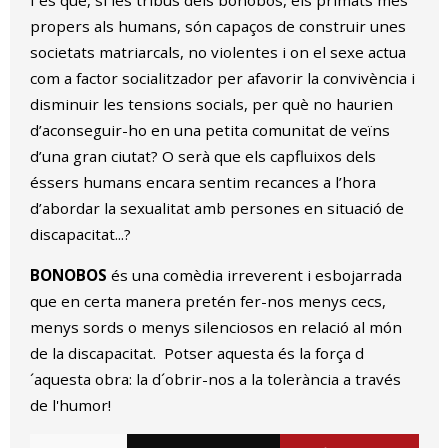
I és que, si les tribus dels bonobos, els primats més
propers als humans, són capaços de construir unes
societats matriarcals, no violentes i on el sexe actua
com a factor socialitzador per afavorir la convivència i
disminuir les tensions socials, per què no haurien
d’aconseguir-ho en una petita comunitat de veïns
d’una gran ciutat? O serà que els capfluixos dels
éssers humans encara sentim recances a l’hora
d’abordar la sexualitat amb persones en situació de
discapacitat...?
BONOBOS
és una comèdia irreverent i esbojarrada
que en certa manera pretén fer-nos menys cecs,
menys sords o menys silenciosos en relació al món
de la discapacitat. Potser aquesta és la força d
´aquesta obra: la d´obrir-nos a la tolerància a través
de l'humor!