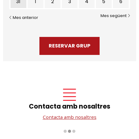
31
1
2
3
4
5
6
Mes següent
Mes anterior
RESERVAR GRUP
Contacta amb nosaltres
Contacta amb nosaltres
Diapositiva 2 de 3