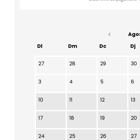
Ago
Dl
Dm
Dc
Dj
No hi ha cap activitat aquest mes
27
28
29
30
3
4
5
6
10
11
12
13
17
18
19
20
24
25
26
27