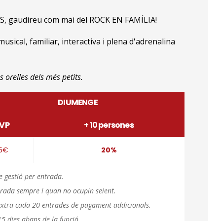
S, gaudireu com mai del ROCK EN FAMÍLIA!
sical, familiar, interactiva i plena d'adrenalina
 orelles dels més petits.
DIUMENGE
VP
+ 10 persones
15€
20%
e gestió per entrada.
rada sempre i quan no ocupin seient.
ó extra cada 20 entrades de pagament addicionals.
5 dies abans de la funció.