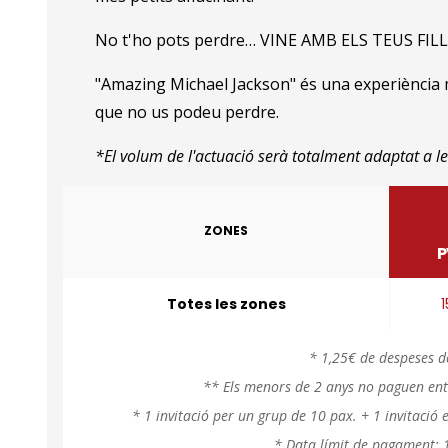
No t'ho pots perdre… VINE AMB ELS TEUS FILL
"Amazing Michael Jackson" és una experiència mu
que no us podeu perdre.
*El volum de l'actuació serà totalment adaptat a les
ZONES
P
Totes les zones
* 1,25€ de despeses d
** Els menors de 2 anys no paguen ent
* 1 invitació per un grup de 10 pax. + 1 invitaci
* Data límit de pagament: 1