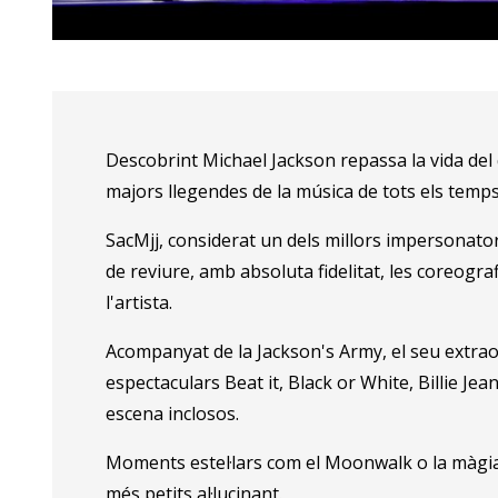
Diapositiva 1 de 1
Descobrint Michael Jackson repassa la vida del 
majors llegendes de la música de tots els temp
SacMjj, considerat un dels millors impersonato
de reviure, amb absoluta fidelitat, les coreogr
l'artista.
Acompanyat de la Jackson's Army, el seu extraor
espectaculars Beat it, Black or White, Billie Je
escena inclosos.
Moments estel·lars com el Moonwalk o la màgia
més petits al·lucinant.