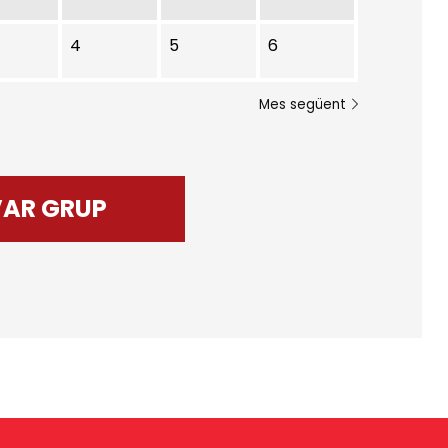
4
5
6
Mes següent
VAR GRUP