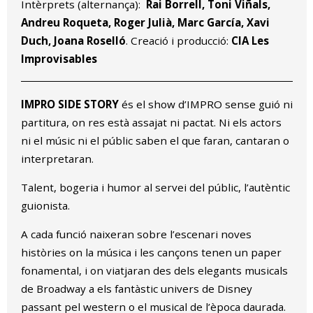
Intèrprets (alternança):
Rai Borrell, Toni Viñals,
Andreu Roqueta, Roger Julià, Marc García, Xavi
Duch, Joana Roselló
. Creació i producció:
CIA Les
Improvisables
IMPRO SIDE STORY
és el show d’IMPRO sense guió ni
partitura, on res està assajat ni pactat. Ni els actors
ni el músic ni el públic saben el que faran, cantaran o
interpretaran.
Talent, bogeria i humor al servei del públic, l’autèntic
guionista.
A cada funció naixeran sobre l’escenari noves
històries on la música i les cançons tenen un paper
fonamental, i on viatjaran des dels elegants musicals
de Broadway a els fantàstic univers de Disney
passant pel western o el musical de l’època daurada.