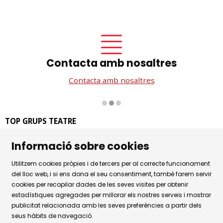
Contacta amb nosaltres
Contacta amb nosaltres
Diapositiva 2 de 3
TOP GRUPS TEATRE
La Rambla dels Estudis, 115
Informació sobre cookies
08002 Barcelona
Tel. 93 441 39 79
Utilitzem cookies pròpies i de tercers per al correcte funcionament
Horari d'atenció: de dilluns a dijous de 9.30h a 17.30h i
del lloc web, i si ens dona el seu consentiment, també farem servir
cookies per recopilar dades de les seves visites per obtenir
divendres de 9.30 a 14.30h.
estadístiques agregades per millorar els nostres serveis i mostrar
Sitemap
|
Avís Legal
|
Ús de Cookies
|
publicitat relacionada amb les seves preferències a partir dels
seus hàbits de navegació.
Política de privacitat
|
Contactar