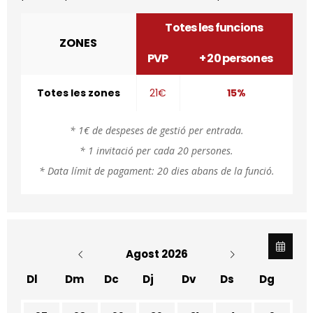
Totes les funcions
ZONES
PVP
+ 20 persones
Totes les zones
21€
15%
* 1€ de despeses de gestió per entrada.
* 1 invitació per cada 20 persones.
* Data límit de pagament: 20 dies abans de la funció.
Agost 2026
Dl
Dm
Dc
Dj
Dv
Ds
Dg
No hi ha cap activitat aquest mes