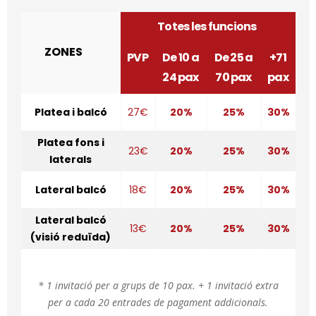
Totes les funcions
ZONES
PVP
De 10 a
De 25 a
+71
24 pax
70 pax
pax
Platea i balcó
27€
20%
25%
30%
Platea fons i
23€
20%
25%
30%
laterals
Lateral balcó
18€
20%
25%
30%
Lateral balcó
13€
20%
25%
30%
(visió reduïda)
* 1 invitació per a grups de 10 pax. + 1 invitació extra
per a cada 20 entrades de pagament addicionals.