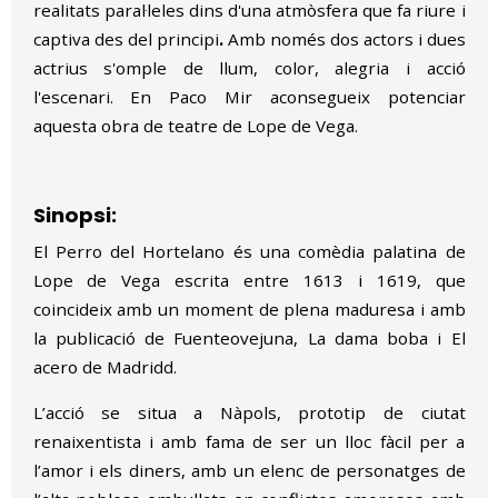
realitats paral·leles dins d'una atmòsfera que fa riure i
captiva des del principi
.
Amb només dos actors i dues
actrius s'omple de llum, color, alegria i acció
l'escenari. En Paco Mir aconsegueix potenciar
aquesta obra de teatre de Lope de Vega.
Sinopsi:
El Perro del Hortelano és una comèdia palatina de
Lope de Vega escrita entre 1613 i 1619, que
coincideix amb un moment de plena maduresa i amb
la publicació de Fuenteovejuna, La dama boba i El
acero de Madridd.
L’acció se situa a Nàpols, prototip de ciutat
renaixentista i amb fama de ser un lloc fàcil per a
l’amor i els diners, amb un elenc de personatges de