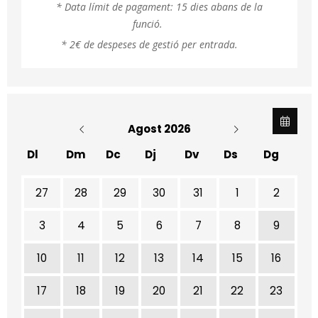
* Data límit de pagament: 15 dies abans de la
funció.
* 2€ de despeses de gestió per entrada.
Agost 2026
Dl
Dm
Dc
Dj
Dv
Ds
Dg
No hi ha cap activitat aquest mes
27
28
29
30
31
1
2
3
4
5
6
7
8
9
10
11
12
13
14
15
16
17
18
19
20
21
22
23