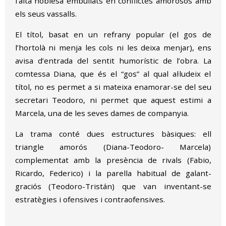
l’alta noblesa embullats en conflictes amorosos amb
els seus vassalls.
El títol, basat en un refrany popular (el gos de
l’hortolà ni menja les cols ni les deixa menjar), ens
avisa d’entrada del sentit humorístic de l’obra. La
comtessa Diana, que és el “gos” al qual al·ludeix el
títol, no es permet a si mateixa enamorar-se del seu
secretari Teodoro, ni permet que aquest estimi a
Marcela, una de les seves dames de companyia.
La trama conté dues estructures bàsiques: ell
triangle amorós (Diana-Teodoro- Marcela)
complementat amb la presència de rivals (Fabio,
Ricardo, Federico) i la parella habitual de galant-
graciós (Teodoro-Tristán) que van inventant-se
estratègies i ofensives i contraofensives.