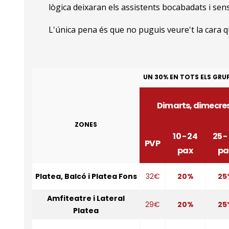
lògica deixaran els assistents bocabadats i sen
L'única pena és que no puguis veure't la cara qua
UN 30% EN TOTS ELS GRUPS 
Dimarts, dimecres 
ZONES
10 - 24
25 -
PVP
pax
pa
Platea, Balcó i Platea Fons
32€
20%
25
Amfiteatre i Lateral
29€
20%
25
Platea