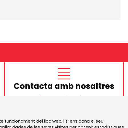
Contacta amb nosaltres
Contacta amb nosaltres
Sitemap
|
Avís Legal
|
te funcionament del lloc web, i si ens dona el seu
pilar dades de les seves visites per obtenir estadístiques