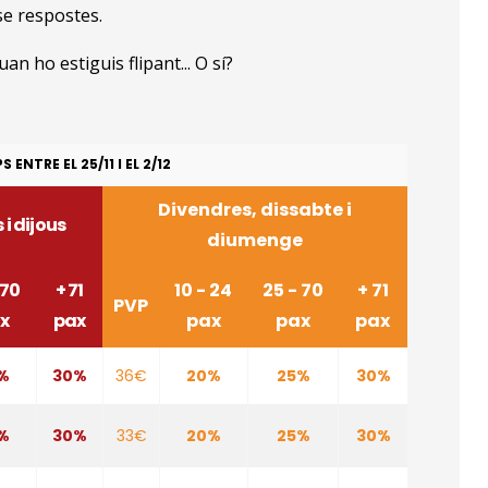
se respostes.
n ho estiguis flipant... O sí?
ENTRE EL 25/11 I EL 2/12
Divendres, dissabte i
i dijous
diumenge
 70
+ 71
10 - 24
25 - 70
+ 71
PVP
x
pax
pax
pax
pax
%
30%
36€
20%
25%
30%
%
30%
33€
20%
25%
30%