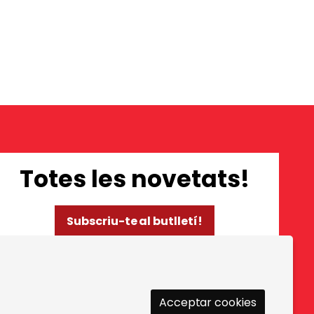
Totes les novetats!
Subscriu-te al butlletí!
Ús de Cookies
|
Política de privacitat
|
Contactar
Acceptar cookies