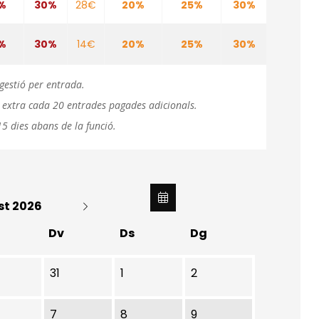
%
30%
28€
20%
25%
30%
%
30%
14€
20%
25%
30%
gestió per entrada.
ió extra cada 20 entrades pagades adicionals.
5 dies abans de la funció.
st 2026
Dv
Ds
Dg
31
1
2
7
8
9