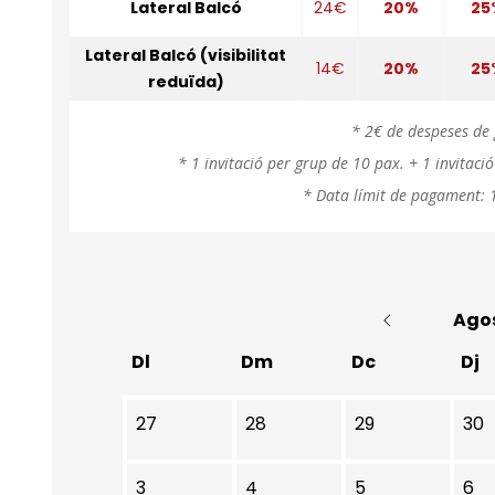
Lateral Balcó
24€
20%
25
Lateral Balcó (visibilitat
14€
20%
25
reduïda)
* 2€ de despeses de 
* 1 invitació per grup de 10 pax. + 1 invitac
* Data límit de pagament: 1
Ago
Dl
Dm
Dc
Dj
No hi ha cap activitat aquest mes
27
28
29
30
3
4
5
6