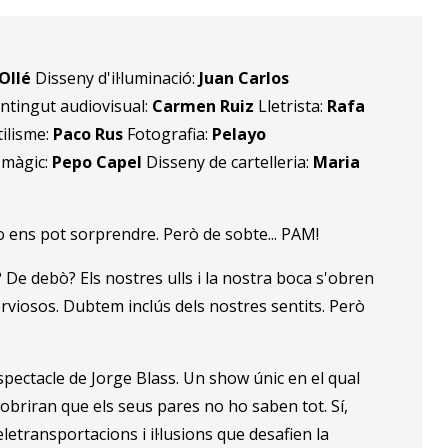
Ollé
Disseny d'il·luminació:
Juan Carlos
ntingut audiovisual:
Carmen Ruiz
Lletrista:
Rafa
tilisme:
Paco Rus
Fotografia:
Pelayo
 màgic:
Pepo Capel
Disseny de cartelleria:
Maria
o ens pot sorprendre. Però de sobte... PAM!
e debò? Els nostres ulls i la nostra boca s'obren
viosos. Dubtem inclús dels nostres sentits. Però
spectacle de Jorge Blass. Un show únic en el qual
cobriran que els seus pares no ho saben tot. Sí,
letransportacions i il·lusions que desafien la