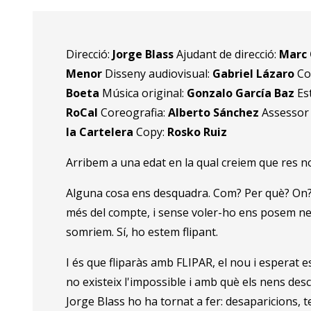
Direcció:
Jorge Blass
Ajudant de direcció:
Marc 
Menor
Disseny audiovisual:
Gabriel Lázaro
Co
Boeta
Música original:
Gonzalo García Baz
Es
RoCal
Coreografia:
Alberto Sánchez
Assessor
la Cartelera
Copy:
Rosko Ruiz
Arribem a una edat en la qual creiem que res n
Alguna cosa ens desquadra. Com? Per què? On? D
més del compte, i sense voler-ho ens posem ner
somriem. Sí, ho estem flipant.
I és que fliparàs amb FLIPAR, el nou i esperat e
no existeix l'impossible i amb què els nens des
Jorge Blass ho ha tornat a fer: desaparicions, te