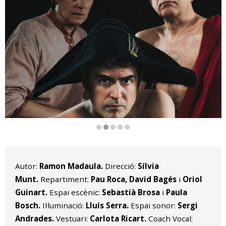
Diapositiva 2 de 5
Autor:
Ramon Madaula.
Direcció:
Sílvia
Munt.
Repartiment:
Pau Roca, David Bagés
i
Oriol
Guinart.
Espai escènic:
Sebastià Brosa
i
Paula
Bosch.
Il·luminació:
Lluís Serra.
Espai sonor:
Sergi
Andrades.
Vestuari:
Carlota Ricart.
Coach Vocal: