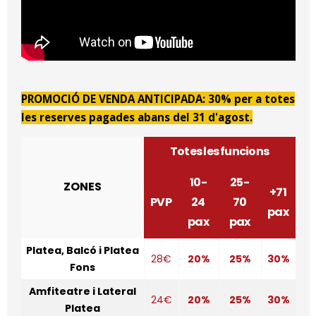
PROMOCIÓ DE VENDA ANTICIPADA: 30% per a totes
les reserves pagades abans del 31 d'agost.
Totes les funcions
10-
25-
ZONES
+71
PVP
24
70
pax
pax
pax
Platea, Balcó i Platea
28€
20%
25%
30%
Fons
Amfiteatre i Lateral
24€
20%
25%
30%
Platea