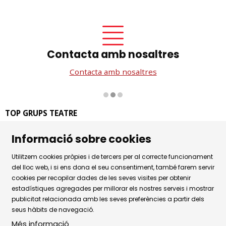
Contacta amb nosaltres
Contacta amb nosaltres
Diapositiva 2 de 3
TOP GRUPS TEATRE
La Rambla dels Estudis, 115
Informació sobre cookies
08002 Barcelona
Tel. 93 441 39 79
Utilitzem cookies pròpies i de tercers per al correcte funcionament
Horari d'atenció: de dilluns a dijous de 9.30h a 17.30h i
del lloc web, i si ens dona el seu consentiment, també farem servir
divendres de 9.30 a 14.30h.
cookies per recopilar dades de les seves visites per obtenir
estadístiques agregades per millorar els nostres serveis i mostrar
Sitemap
|
Avís Legal
|
Ús de Cookies
|
publicitat relacionada amb les seves preferències a partir dels
seus hàbits de navegació.
Política de privacitat
|
Contactar
Més informació