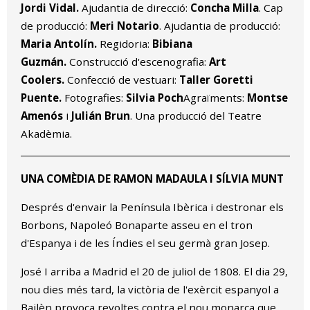
Jordi Vidal.
Ajudantia de direcció:
Concha Milla
. Cap
de producció:
Meri Notario
. Ajudantia de producció:
Maria Antolín.
Regidoria:
Bibiana
Guzmán.
Construcció d'escenografia:
Art
Coolers.
Confecció de vestuari:
Taller Goretti
Puente.
Fotografies:
Silvia Poch
Agraïments:
Montse
Amenós
i
Julián Brun
. Una producció del Teatre
Akadèmia.
UNA COMÈDIA DE RAMON MADAULA I SÍLVIA MUNT
Després d'envair la Península Ibèrica i destronar els
Borbons, Napoleó Bonaparte asseu en el tron
d'Espanya i de les Índies el seu germà gran Josep.
José I arriba a Madrid el 20 de juliol de 1808. El dia 29,
nou dies més tard, la victòria de l'exèrcit espanyol a
Bailèn provoca revoltes contra el nou monarca que