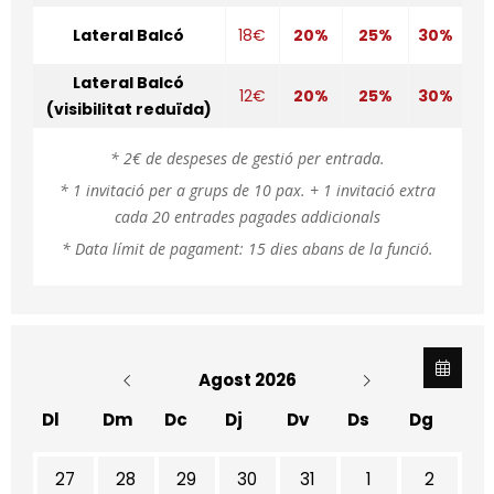
Lateral Balcó
18€
20%
25%
30%
Lateral Balcó
12€
20%
25%
30%
(visibilitat reduïda)
* 2€ de despeses de gestió per entrada.
* 1 invitació per a grups de 10 pax. + 1 invitació extra
cada 20 entrades pagades addicionals
* Data límit de pagament: 15 dies abans de la funció.
Agost 2026
Dl
Dm
Dc
Dj
Dv
Ds
Dg
No hi ha cap activitat aquest mes
27
28
29
30
31
1
2