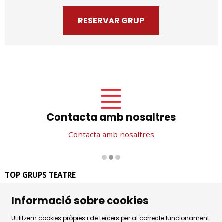
RESERVAR GRUP
Contacta amb nosaltres
Contacta amb nosaltres
Diapositiva 2 de 3
TOP GRUPS TEATRE
La Rambla dels Estudis, 115
Informació sobre cookies
08002 Barcelona
Tel. 93 441 39 79
Utilitzem cookies pròpies i de tercers per al correcte funcionament