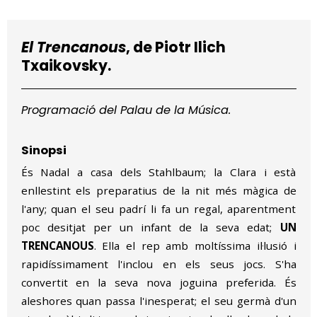
Diapositiva 1 de 1
El Trencanous
, de Piotr Ilich
Txaikovsky.
Programació del Palau de la Música.
Sinopsi
És Nadal a casa dels Stahlbaum; la Clara i està
enllestint els preparatius de la nit més màgica de
l'any; quan el seu padrí li fa un regal, aparentment
poc desitjat per un infant de la seva edat;
UN
TRENCANOUS
. Ella el rep amb moltíssima il·lusió i
rapidíssimament l'inclou en els seus jocs. S'ha
convertit en la seva nova joguina preferida. És
aleshores quan passa l'inesperat; el seu germà d'un