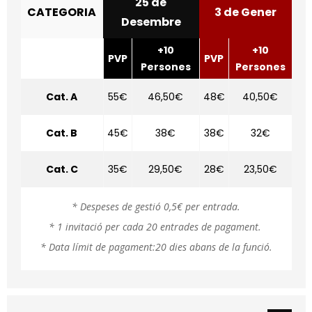
25 de
CATEGORIA
3 de Gener
Desembre
+10
+10
PVP
PVP
Persones
Persones
Cat. A
55€
46,50€
48€
40,50€
Cat. B
45€
38€
38€
32€
Cat. C
35€
29,50€
28€
23,50€
* Despeses de gestió 0,5€ per entrada.
* 1 invitació per cada 20 entrades de pagament.
* Data límit de pagament:20 dies abans de la funció.