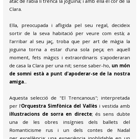
atac de ràbia li trenca la joguina; i amb ella el cor de la
Clara.
Ella, preocupada i afligida pel seu regal, decideix
sortir de la seva habitació per veure com està; a
l'arribar al seu jaç, troba que per art de màgia la
joguina torna a estar d'una sola peça; en aquell
moment, fets màgics i extraordinaris s'apoderaran
de casa la Clara per una nit; sense saber-ho,
un món
de somni està a punt d'apoderar-se de la nostra
amiga
...
Aquesta selecció de "El Trencanous"; interpretada
per l'
Orquestra Simfònica del Vallès
i vestida amb
il·lustracions de sorra en directe
; és sens dubte
una de les obres insígnies dels ballets del
Romanticisme rus i un dels contes de Nadal
per excel·lència; una experiència inoblidable en un