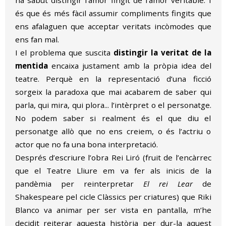
és que és més fàcil assumir compliments fingits que
ens afalaguen que acceptar veritats incòmodes que
ens fan mal.
I el problema que suscita
distingir la veritat de la
mentida
encaixa justament amb la pròpia idea del
teatre. Perquè en la representació d’una ficció
sorgeix la paradoxa que mai acabarem de saber qui
parla, qui mira, qui plora... l’intèrpret o el personatge.
No podem saber si realment és el que diu el
personatge allò que no ens creiem, o és l’actriu o
actor que no fa una bona interpretació.
Després d’escriure l’obra Rei Liró (fruit de l’encàrrec
que el Teatre Lliure em va fer als inicis de la
pandèmia per reinterpretar
El rei Lear
de
Shakespeare pel cicle Clàssics per criatures) que Riki
Blanco va animar per ser vista en pantalla, m’he
decidit reiterar aquesta història per dur-la aquest