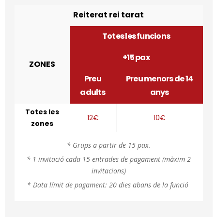
Reiterat rei tarat
Totes les funcions
+15 pax
ZONES
Preu
Preu menors de 14
adults
anys
Totes les
12€
10€
zones
* Grups a partir de 15 pax.
* 1 invitació cada 15 entrades de pagament (màxim 2
invitacions)
* Data límit de pagament: 20 dies abans de la funció