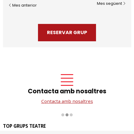
Mes següent
Mes anterior
RESERVAR GRUP
Contacta amb nosaltres
Contacta amb nosaltres
Diapositiva 2 de 3
TOP GRUPS TEATRE
La Rambla dels Estudis, 115