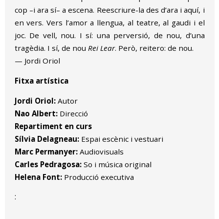
cop –i ara sí– a escena. Reescriure-la des d’ara i aquí, i
en vers. Vers l’amor a llengua, al teatre, al gaudi i el
joc. De vell, nou. I sí: una perversió, de nou, d’una
tragèdia. I sí, de nou
Rei Lear
. Però, reitero: de nou.
— Jordi Oriol
Fitxa artística
Jordi Oriol:
Autor
Nao Albert:
Direcció
Repartiment en curs
Sílvia Delagneau:
Espai escènic i vestuari
Marc Permanyer:
Audiovisuals
Carles Pedragosa:
So i música original
Helena Font:
Producció executiva
: