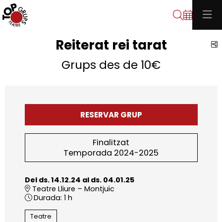
Cerca
Reiterat rei tarat
C
Grups des de 10€
RESERVAR GRUP
Finalitzat
Temporada 2024-2025
Del ds. 14.12.24
al ds. 04.01.25
Teatre Lliure – Montjuïc
Durada:
1 h
Teatre