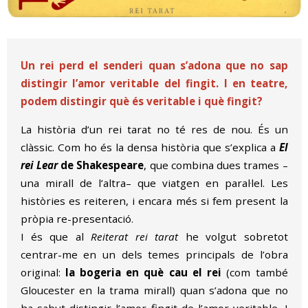
Diapositiva 1 de 1
Un rei perd el senderi quan s’adona que no sap
distingir l’amor veritable del fingit. I en teatre,
podem distingir què és veritable i què fingit?
La història d’un rei tarat no té res de nou. És un
clàssic. Com ho és la densa història que s’explica a
El
rei Lear
de Shakespeare
, que combina dues trames –
una mirall de l’altra– que viatgen en paral·lel. Les
històries es reiteren, i encara més si fem present la
pròpia re-presentació.
I és que al
Reiterat rei tarat
he volgut sobretot
centrar-me en un dels temes principals de l’obra
original:
la bogeria
en què cau el rei
(com també
Gloucester en la trama mirall) quan s’adona que no
ha sabut distingir l’amor fingit de l’amor veritable. I