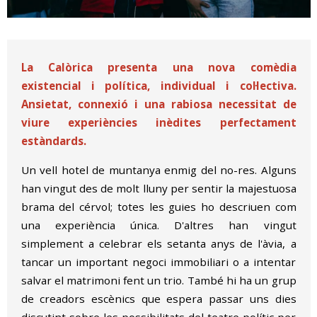
Diapositiva 1 de 1
La Calòrica presenta una nova comèdia
existencial i política, individual i col·lectiva.
Ansietat, connexió i una rabiosa necessitat de
viure experiències inèdites perfectament
estàndards.
Un vell hotel de muntanya enmig del no-res. Alguns
han vingut des de molt lluny per sentir la majestuosa
brama del cérvol; totes les guies ho descriuen com
una experiència única. D'altres han vingut
simplement a celebrar els setanta anys de l'àvia, a
tancar un important negoci immobiliari o a intentar
salvar el matrimoni fent un trio. També hi ha un grup
de creadors escènics que espera passar uns dies
discutint sobre les possibilitats del teatre polític per