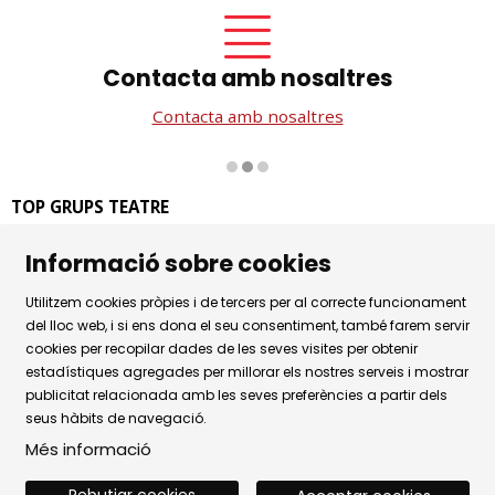
Contacta amb nosaltres
Contacta amb nosaltres
Diapositiva 2 de 3
TOP GRUPS TEATRE
La Rambla dels Estudis, 115
Informació sobre cookies
08002 Barcelona
Tel. 93 441 39 79
Utilitzem cookies pròpies i de tercers per al correcte funcionament
Horari d'atenció: de dilluns a dijous de 9.30h a 17.30h i
del lloc web, i si ens dona el seu consentiment, també farem servir
cookies per recopilar dades de les seves visites per obtenir
divendres de 9.30 a 14.30h.
estadístiques agregades per millorar els nostres serveis i mostrar
Sitemap
|
Avís Legal
|
Ús de Cookies
|
publicitat relacionada amb les seves preferències a partir dels
seus hàbits de navegació.
Política de privacitat
|
Contactar
Més informació