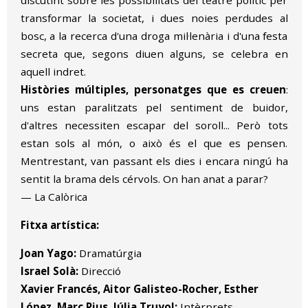
transformar la societat, i dues noies perdudes al
bosc, a la recerca d'una droga mil·lenària i d'una festa
secreta que, segons diuen alguns, se celebra en
aquell indret.
Històries múltiples, personatges que es creuen
:
uns estan paralitzats pel sentiment de buidor,
d'altres necessiten escapar del soroll... Però tots
estan sols al món, o això és el que es pensen.
Mentrestant, van passant els dies i encara ningú ha
sentit la brama dels cérvols. On han anat a parar?
— La Calòrica
Fitxa artística:
Joan Yago:
Dramatúrgia
Israel Solà:
Direcció
Xavier Francés, Aitor Galisteo-Rocher, Esther
López, Marc Rius, Júlia Truyol:
Intèrprets