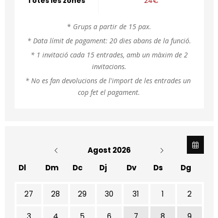
Totes les zones
24€
*
Grups a partir de 15 pax.
* Data límit de pagament: 20 dies abans de la funció.
* 1 invitació cada 15 entrades, amb un màxim de 2
invitacions.
* No es fan devolucions de l'import de les entrades un 
cop fet el pagament.
Agost 2026
Dl
Dm
Dc
Dj
Dv
Ds
Dg
No hi ha cap activitat aquest mes
27
28
29
30
31
1
2
3
4
5
6
7
8
9