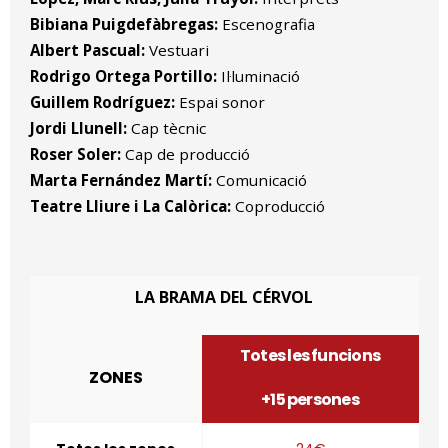
Bibiana Puigdefàbregas:
Escenografia
Albert Pascual:
Vestuari
Rodrigo Ortega Portillo:
Il·luminació
Guillem Rodríguez:
Espai sonor
Jordi Llunell:
Cap tècnic
Roser Soler:
Cap de producció
Marta Fernández Martí:
Comunicació
Teatre Lliure i La Calòrica:
Coproducció
LA BRAMA DEL CÉRVOL
Totes les funcions
ZONES
+15 persones