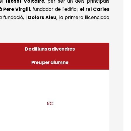
 el
filòsof Voltaire
, per ser un dels principals
à Pere Virgili
, fundador de l'edifici,
el rei Carles
a fundació, i
Dolors Aleu
, la primera llicenciada
De dilluns a divendres
Preu per alumne
5€