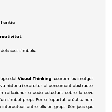
 crític
.
reativitat
.
 dels seus símbols.
logia del
Visual Thinking
: usarem les imatges
seva història i exercitar el pensament abstracte.
m reflexionar a cada estudiant sobre la seva
d'un símbol propi. Per a l'apartat pràctic, hem
 interactuar entre ells en grups. Són jocs que