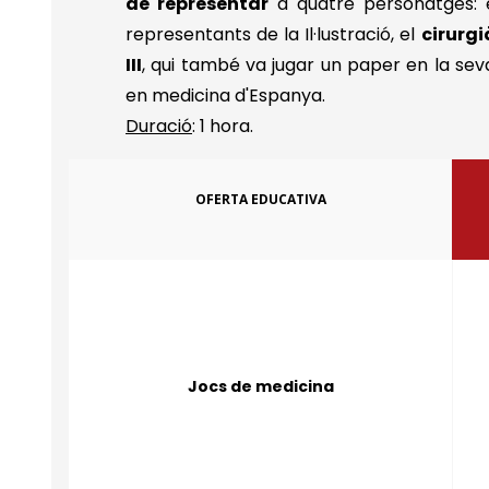
de representar
a quatre personatges:
representants de la Il·lustració, el
cirurgi
III
, qui també va jugar un paper en la sev
en medicina d'Espanya.
Duració
: 1 hora.
OFERTA EDUCATIVA
Jocs de medicina