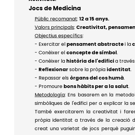
Jocs de Medicina
Públic recomanat
:
12 a 15 anys.
Valors principals
:
Creativitat, pensament
Objectius específics
:
- Exercitar el
pensament abstracte
i la
c
- Conèixer el
concepte de símbol
.
- Conèixer la
història de l'edifici
a través
-
Reflexionar
sobre la pròpia
identitat
.
- Repassar els
òrgans del cos humà
.
- Promoure
bons hàbits per a la salut
.
Metodología
: Ens basarem en la metodo
simbòliques de l'edifici per a explicar la 
També exercitarem la creativitat i fare
pròpia identitat a través de la creació 
creat una varietat de jocs perquè puguin