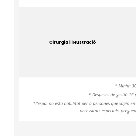
Cirurgia i il·lustració
* Mínim 3
*
Despeses de gestió 1€ 
*l'espai no està habilitat per a persones que vagin e
necessitats especials, pregue