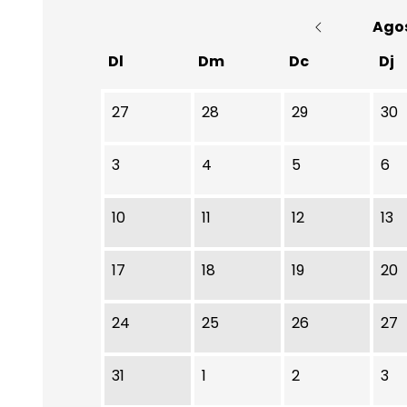
Ago
Dl
Dm
Dc
Dj
No hi ha cap activitat aquest mes
27
28
29
30
3
4
5
6
10
11
12
13
17
18
19
20
24
25
26
27
31
1
2
3