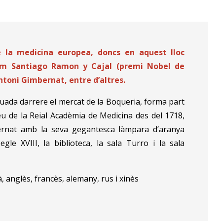
e la medicina europea, doncs en aquest lloc
 com Santiago Ramon y Cajal (premi Nobel de
ntoni Gimbernat, entre d’altres.
uada darrere el mercat de la Boqueria, forma part
 seu de la Reial Acadèmia de Medicina des del 1718,
bernat amb la seva gegantesca làmpara d’aranya
le XVIII, la biblioteca, la sala Turro i la sala
à, anglès, francès, alemany, rus i xinès