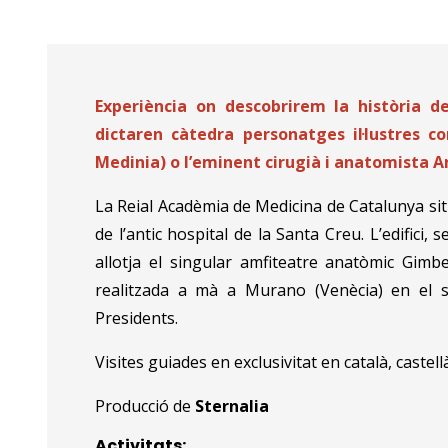
Diapositiva 1 de 2
Experiència on descobrirem la història d
dictaren càtedra personatges il·lustres
Medinia) o l’eminent cirugià i anatomista A
La Reial Acadèmia de Medicina de Catalunya sit
de l’antic hospital de la Santa Creu. L’edifici,
allotja el singular amfiteatre anatòmic Gim
realitzada a mà a Murano (Venècia) en el seg
Presidents.
Visites guiades en exclusivitat en català, castell
Producció de
Sternalia
Activitats: