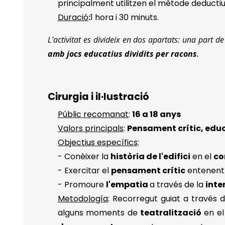
principalment utilitzen el mètode deductiu
Duració
:
1 hora i 30 minuts.
L’activitat es divideix en dos apartats: una part d
amb jocs educatius dividits per racons
.
Cirurgia i il·lustració
Públic recomanat
:
16 a 18 anys
Valors principals
:
Pensament crític, edu
Objectius específics
:
- Conèixer la
història de l'edifici
en el
co
- Exercitar el
pensament crític
entenent
- Promoure
l'empatia
a través de la
inte
Metodología
: Recorregut guiat a través de
alguns moments de
teatralització
en el