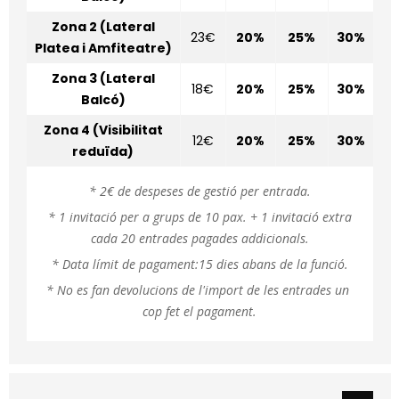
Zona 2 (Lateral
23€
20%
25%
30%
Platea i Amfiteatre)
Zona 3 (Lateral
18€
20%
25%
30%
Balcó)
Zona 4 (Visibilitat
12€
20%
25%
30%
reduïda)
* 2€ de despeses de gestió per entrada.
* 1 invitació per a grups de 10 pax. + 1 invitació extra
cada 20 entrades pagades addicionals.
* Data límit de pagament:15 dies abans de la funció.
* No es fan devolucions de l'import de les entrades un 
cop fet el pagament.