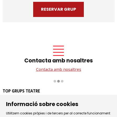
RESERVAR GRUP
Contacta amb nosaltres
Contacta amb nosaltres
Diapositiva 2 de 3
TOP GRUPS TEATRE
La Rambla dels Estudis, 115
Informació sobre cookies
08002 Barcelona
Tel. 93 441 39 79
Utilitzem cookies pròpies i de tercers per al correcte funcionament