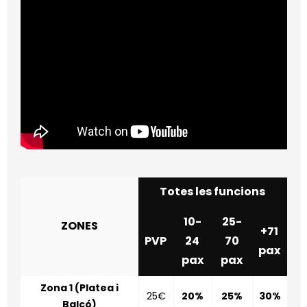
Totes les funcions
10-
25-
ZONES
+71
PVP
24
70
pax
pax
pax
Zona 1 (Platea i
25€
20%
25%
30%
Balcó)