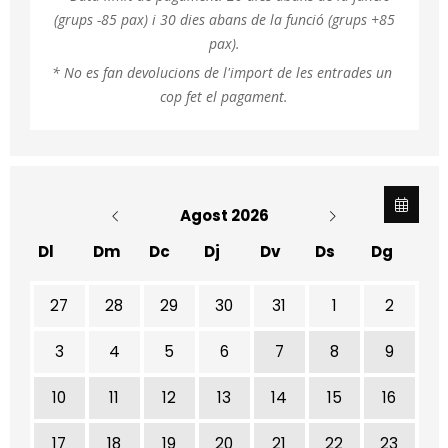
(grups -85 pax) i 30 dies abans de la funció (grups +85
pax).
* No es fan devolucions de l'import de les entrades un 
cop fet el pagament.
Agost 2026
Dl
Dm
Dc
Dj
Dv
Ds
Dg
No hi ha cap activitat aquest mes
27
28
29
30
31
1
2
3
4
5
6
7
8
9
10
11
12
13
14
15
16
17
18
19
20
21
22
23