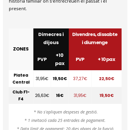
història familiar on s’entrecreuen el passat i el
present.
Dimecres i
Divendres, dissabte
dijous
i diumenge
ZONES
+10
PVP
PVP
+ 10 pax
pax
Platea
31,95€
19,50€
37,27€
22,50€
Central
Club F1-
26,63€
16€
31,95€
19,50€
F4
* No s'apliquen despeses de gestió.
* 1 invitació cada 25 entrades de pagament.
* Data límit de pagament: 20 dies abans de la funció