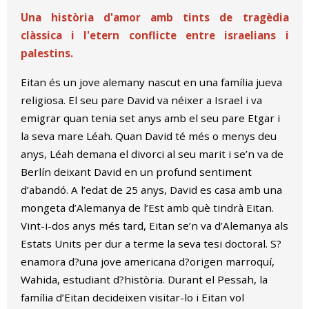
Una història d'amor amb tints de tragèdia
clàssica i l'etern conflicte entre israelians i
palestins.
Eitan és un jove alemany nascut en una família jueva
religiosa. El seu pare David va néixer a Israel i va
emigrar quan tenia set anys amb el seu pare Etgar i
la seva mare Léah. Quan David té més o menys deu
anys, Léah demana el divorci al seu marit i se’n va de
Berlín deixant David en un profund sentiment
d’abandó. A l’edat de 25 anys, David es casa amb una
mongeta d’Alemanya de l’Est amb què tindrà Eitan.
Vint-i-dos anys més tard, Eitan se’n va d’Alemanya als
Estats Units per dur a terme la seva tesi doctoral. S?
enamora d?una jove americana d?origen marroquí,
Wahida, estudiant d?història. Durant el Pessah, la
família d’Eitan decideixen visitar-lo i Eitan vol