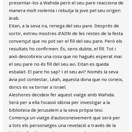
presentar-los a Wahida però el seu pare reacciona de
manera molt violenta i rebutja la jove pel seu origen
àrab.
Eitan, a la seva ira, renega del seu pare. Després de
sortir, extreu mostres d’ADN de les restes de la festa
convençut que no pot ser el fill del seu pare. Però els
resultats ho confirmen. És, sens dubte, el fill. Tot i
això descobreix una cosa que no hagués esperat mai:
el seu pare no és fill del seu avi. Eitan es queda
esbalaït. El pare ho sap? I el seu avi? Només la seva
àvia pot contestar, Léah, aquesta dona que no coneix,
doncs es va tornar a Israel.
Aleshores decideix fer aquest viatge amb Wahida.
Serà per a ella l’ocasió idònia per investigar a la
biblioteca de Jerusalem a la seva pròpia tesi.
Comença un viatge d’autoconeixement que serà per
a tots els personatges una revelació a través de la