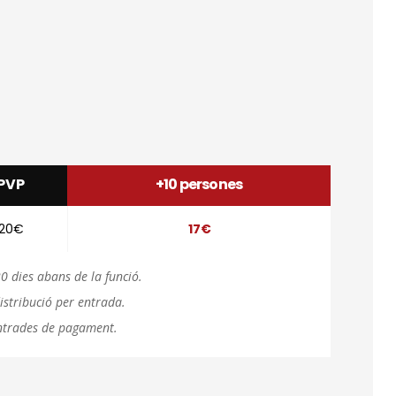
PVP
+10 persones
20€
17€
0 dies abans de la funció.
istribució per entrada.
entrades de pagament.