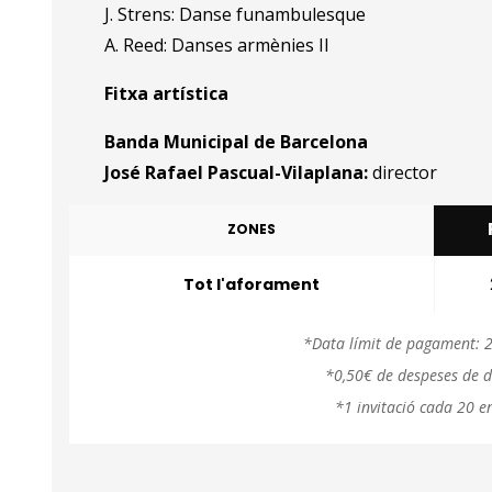
J. Strens: Danse funambulesque
A. Reed: Danses armènies II
Fitxa artística
Banda Municipal de Barcelona
José Rafael Pascual-Vilaplana:
director
ZONES
Tot l'aforament
*Data límit de pagament: 2
*0,50€ de despeses de d
*1 invitació cada 20 