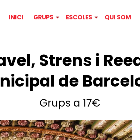
INICI
GRUPS
ESCOLES
QUI SOM
avel, Strens i Re
nicipal de Barcel
Grups a 17€