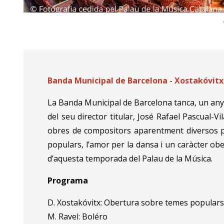
Diapositiva 1 de 2: © Fotografia cedida pel Palau d
Banda Municipal de Barcelona - Xostakóvitx,
La Banda Municipal de Barcelona tanca, un any mé
del seu director titular, José Rafael Pascual-
obres de compositors aparentment diversos pe
populars, l’amor per la dansa i un caràcter obe
d’aquesta temporada del Palau de la Música.
Programa
D. Xostakóvitx: Obertura sobre temes populars 
M. Ravel: Boléro