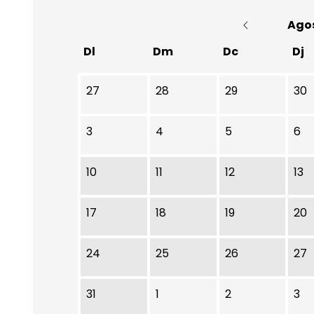
Ago
Dl
Dm
Dc
Dj
No hi ha cap activitat aquest mes
27
28
29
30
3
4
5
6
10
11
12
13
17
18
19
20
24
25
26
27
31
1
2
3