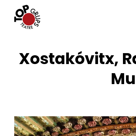
Xostakóvitx, R
Mu