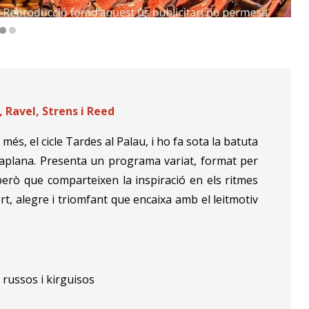
e la Música Catalana. Reproducció fora d’aquest ús publici
 Ravel, Strens i Reed
s, el cicle Tardes al Palau, i ho fa sota la batuta
Vilaplana. Presenta un programa variat, format per
rò que comparteixen la inspiració en els ritmes
rt, alegre i triomfant que encaixa amb el leitmotiv
russos i kirguisos