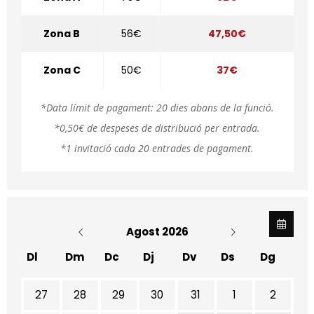
Zona B
56€
47,50€
Zona C
50€
37€
*Data límit de pagament: 20 dies abans de la funció.
*0,50€ de despeses de distribució per entrada.
*1 invitació cada 20 entrades de pagament.
Agost 2026
Dl
Dm
Dc
Dj
Dv
Ds
Dg
No hi ha cap activitat aquest mes
27
28
29
30
31
1
2