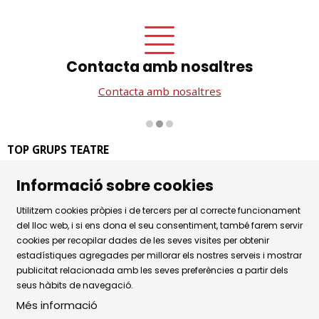
Contacta amb nosaltres
Contacta amb nosaltres
Diapositiva 2 de 3
TOP GRUPS TEATRE
La Rambla dels Estudis, 115
Informació sobre cookies
08002 Barcelona
Tel. 93 441 39 79
Utilitzem cookies pròpies i de tercers per al correcte funcionament
Horari d'atenció: de dilluns a dijous de 9.30h a 17.30h i
del lloc web, i si ens dona el seu consentiment, també farem servir
cookies per recopilar dades de les seves visites per obtenir
divendres de 9.30 a 14.30h.
estadístiques agregades per millorar els nostres serveis i mostrar
Sitemap
|
Avís Legal
|
Ús de Cookies
|
publicitat relacionada amb les seves preferències a partir dels
seus hàbits de navegació.
Política de privacitat
|
Contactar
Més informació