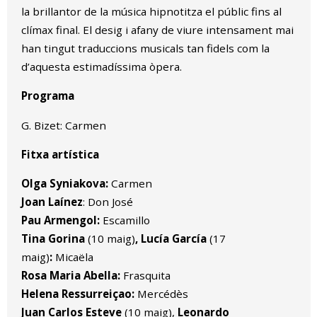
la brillantor de la música hipnotitza el públic fins al
clímax final. El desig i afany de viure intensament mai
han tingut traduccions musicals tan fidels com la
d’aquesta estimadíssima òpera.
Programa
G. Bizet: Carmen
Fitxa artística
Olga Syniakova:
Carmen
Joan Laínez
: Don José
Pau Armengol:
Escamillo
Tina Gorina
(10 maig)
,
Lucía García
(17
maig)
:
Micaëla
Rosa Maria Abella:
Frasquita
Helena Ressurreiçao:
Mercédès
Juan Carlos Esteve
(10 maig),
Leonardo