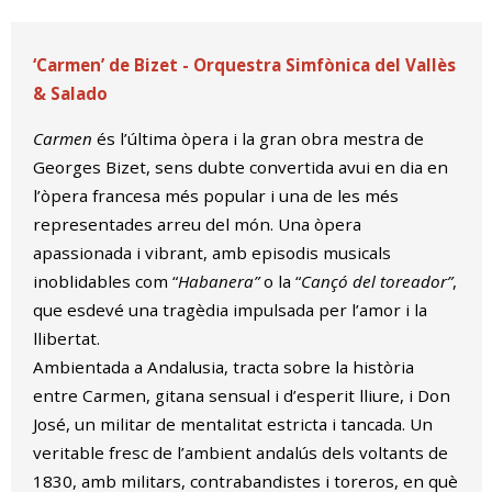
Diapositiva 2 de 2
‘Carmen’ de Bizet - Orquestra Simfònica del Vallès
& Salado
Carmen
és l’última òpera i la gran obra mestra de
Georges Bizet, sens dubte convertida avui en dia en
l’òpera francesa més popular i una de les més
representades arreu del món. Una òpera
apassionada i vibrant, amb episodis musicals
inoblidables com “
Habanera”
o la “
Cançó del toreador”
,
que esdevé una tragèdia impulsada per l’amor i la
llibertat.
Ambientada a Andalusia, tracta sobre la història
entre Carmen, gitana sensual i d’esperit lliure, i Don
José, un militar de mentalitat estricta i tancada. Un
veritable fresc de l’ambient andalús dels voltants de
1830, amb militars, contrabandistes i toreros, en què