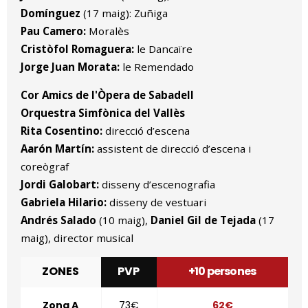
Domínguez
(17 maig): Zuñiga
Pau Camero:
Moralès
Cristòfol Romaguera:
le Dancaïre
Jorge Juan Morata:
le Remendado
Cor Amics de l'Òpera de Sabadell
Orquestra Simfònica del Vallès
Rita Cosentino:
direcció d’escena
Aarón Martín:
assistent de direcció d’escena i
coreògraf
Jordi Galobart:
disseny d’escenografia
Gabriela Hilario:
disseny de vestuari
Andrés Salado
(10 maig),
Daniel Gil de Tejada
(17
maig), director musical
ZONES
PVP
+10 persones
Zona A
73€
62€