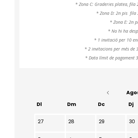
* Zona C: Graderies platea, fila 2,
* Zona D: 2n pis fila 
* Zona E: 2n pi
* No hi ha desp
* 1 invitació per 10 
* 2 invitacions per més de
* Data límit de pagament 3
Ago
Dl
Dm
Dc
Dj
No hi ha cap activitat aquest mes
27
28
29
30