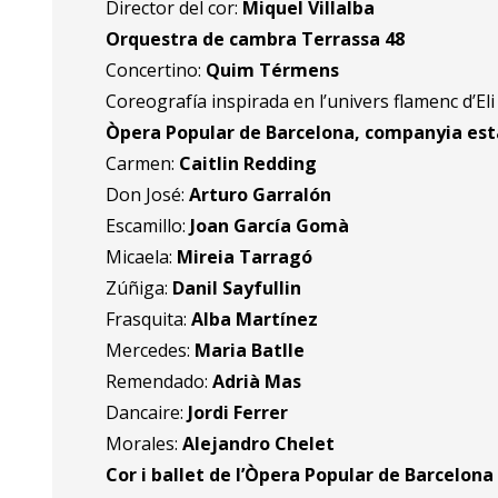
Director del cor:
Miquel Villalba
Orquestra de cambra Terrassa 48
Concertino:
Quim Térmens
Coreografía inspirada en l’univers flamenc d’El
Òpera Popular de Barcelona, companyia est
Carmen:
Caitlin Redding
Don José:
Arturo Garralón
Escamillo:
Joan García Gomà
Micaela:
Mireia Tarragó
Zúñiga:
Danil Sayfullin
Frasquita:
Alba Martínez
Mercedes:
Maria Batlle
Remendado:
Adrià Mas
Dancaire:
Jordi Ferrer
Morales:
Alejandro Chelet
Cor i ballet de l’Òpera Popular de Barcelona