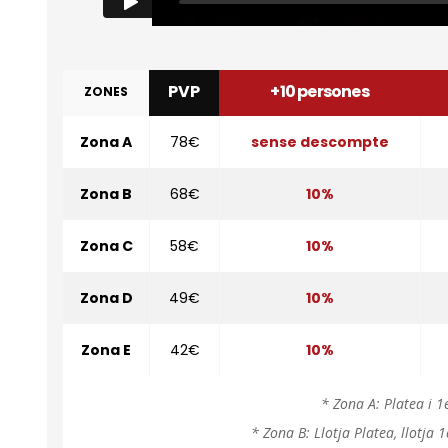
PVP
+10 persones
ZONES
Zona A
78€
sense descompte
Zona B
68€
10%
Zona C
58€
10%
Zona D
49€
10%
Zona E
42€
10%
* Zona A: Platea i 1
* Zona B: Llotja Platea, llotja 1e