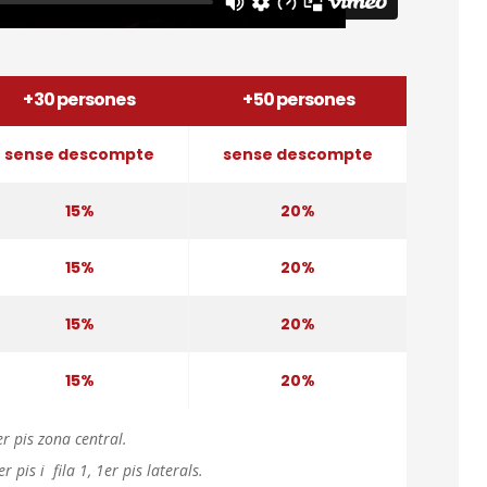
+30 persones
+50 persones
sense descompte
sense descompte
15%
20%
15%
20%
15%
20%
15%
20%
er pis zona central.
r pis i fila 1, 1er pis laterals.