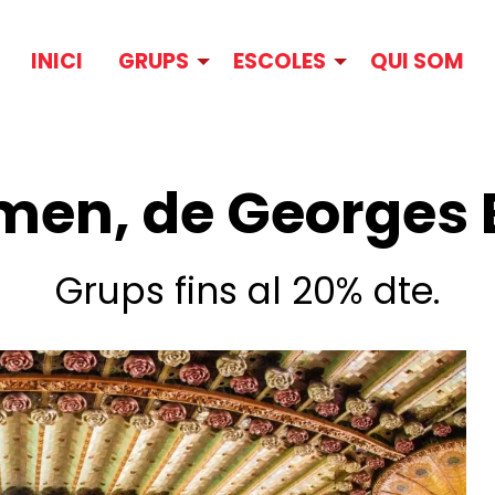
INICI
GRUPS
ESCOLES
QUI SOM
en, de Georges 
Grups fins al 20% dte.