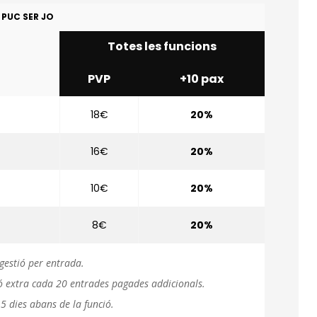
 PUC SER JO
Totes les funcions
PVP
+10 pax
18€
20%
16€
20%
10€
20%
8€
20%
gestió per entrada.
ció extra cada 20 entrades pagades addicionals.
5 dies abans de la funció.