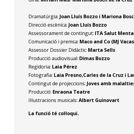
Dramatúrgia:
Joan Lluís Bozzo i Mariona Bos
Direcció escènica:
Joan Lluís Bozzo
Assessorament de contingut:
ITA Salut Mental
Comunicació i premsa:
Maco and Co (MJ Vaca
Assessor Dossier Didàctic:
Marta Sells
Producció audiovisual:
Dimas Bozzo
Regidoria:
Laia Pérez
Fotografia:
Laia Presno,Carles de la Cruz i L
Contingut de projeccions:
Joves amb malalti
Producció:
Enraona Teatre
Il·lustracions musicals:
Albert Guinovart
La funció té col·loqui.