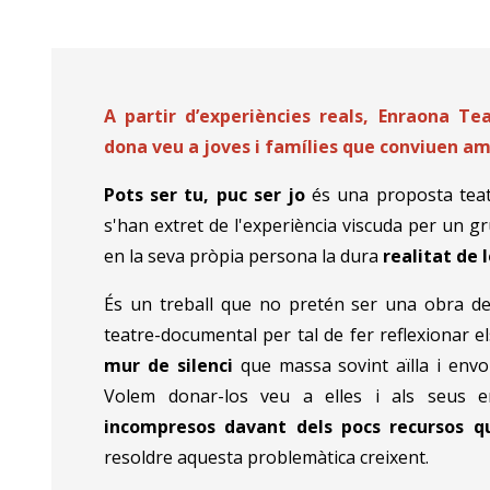
Diapositiva 1 de 4
A partir d’experiències reals, Enraona T
dona veu a joves i famílies que conviuen a
Pots ser tu, puc ser jo
és una proposta teatr
s'han extret de l'experiència viscuda per un g
en la seva pròpia persona la dura
realitat de 
És un treball que no pretén ser una obra de t
teatre-documental per tal de fer reflexionar 
mur de silenci
que massa sovint aïlla i envo
Volem donar-los veu a elles i als seus 
incompresos davant dels pocs recursos qu
resoldre aquesta problemàtica creixent.