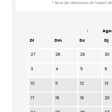
* No es fan devolucions de l'import de
Ago
Dl
Dm
Dc
Dj
No hi ha cap activitat aquest mes
27
28
29
30
3
4
5
6
10
11
12
13
17
18
19
20