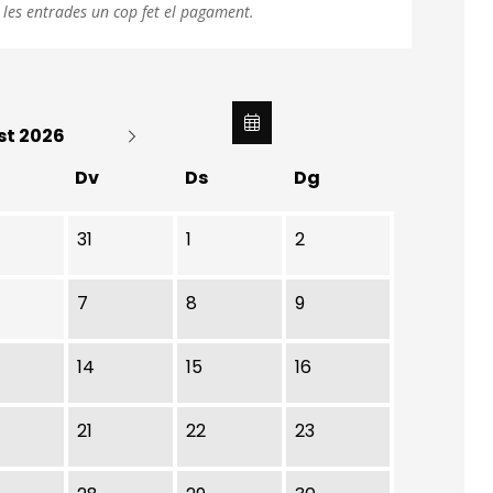
 les entrades un cop fet el pagament.
st 2026
Dv
Ds
Dg
31
1
2
7
8
9
14
15
16
21
22
23