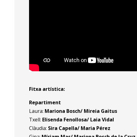
Fitxa artística:
Repartiment
Laura:
Mariona Bosch/ Mireia Gaitus
Txell:
Elisenda Fenollosa/ Laia Vidal
Clàudia:
Sira Capella/ Maria Pérez
Gina:
Míriam Mas/ Mariona Bosch de la Cruz