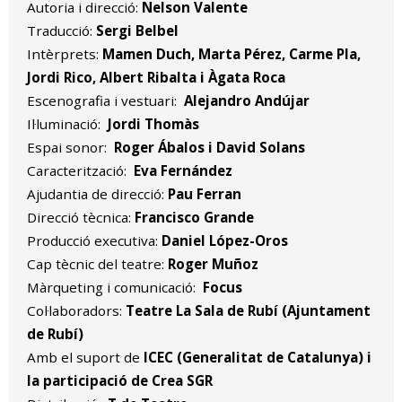
Autoria i direcció:
Nelson Valente
Traducció:
Sergi Belbel
Intèrprets:
Mamen Duch, Marta Pérez, Carme Pla,
Jordi Rico, Albert Ribalta i Àgata Roca
Escenografia i vestuari:
Alejandro Andújar
Il·luminació:
Jordi Thomàs
Espai sonor:
Roger Ábalos i David Solans
Caracterització:
Eva Fernández
Ajudantia de direcció:
Pau Ferran
Direcció tècnica:
Francisco Grande
Producció executiva:
Daniel López-Oros
Cap tècnic del teatre:
Roger Muñoz
Màrqueting i comunicació:
Focus
Col·laboradors:
Teatre La Sala de Rubí (Ajuntament
de Rubí)
Amb el suport de
ICEC (Generalitat de Catalunya) i
la participació de Crea SGR