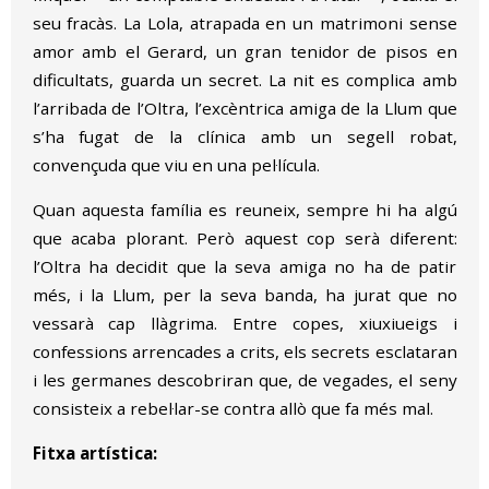
seu fracàs. La Lola, atrapada en un matrimoni sense
amor amb el Gerard, un gran tenidor de pisos en
dificultats, guarda un secret. La nit es complica amb
l’arribada de l’Oltra, l’excèntrica amiga de la Llum que
s’ha fugat de la clínica amb un segell robat,
convençuda que viu en una pel·lícula.
Quan aquesta família es reuneix, sempre hi ha algú
que acaba plorant. Però aquest cop serà diferent:
l’Oltra ha decidit que la seva amiga no ha de patir
més, i la Llum, per la seva banda, ha jurat que no
vessarà cap llàgrima. Entre copes, xiuxiueigs i
confessions arrencades a crits, els secrets esclataran
i les germanes descobriran que, de vegades, el seny
consisteix a rebel·lar-se contra allò que fa més mal.
Fitxa artística: