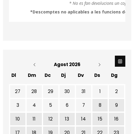
* No es fan devolucions un cop fet
*Descomptes no aplicables a les funcions del 25/1
Agost 2026
Dl
Dm
Dc
Dj
Dv
Ds
Dg
No hi ha cap activitat aquest mes
27
28
29
30
31
1
2
3
4
5
6
7
8
9
10
11
12
13
14
15
16
17
18
19
20
21
22
23