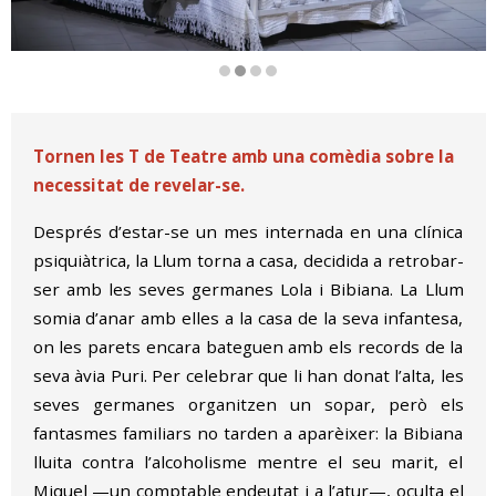
Diapositiva 2 de 4
Tornen les T de Teatre amb una comèdia sobre la
necessitat de revelar-se.
Després d’estar-se un mes internada en una clínica
psiquiàtrica, la Llum torna a casa, decidida a retrobar-
ser amb les seves germanes Lola i Bibiana. La Llum
somia d’anar amb elles a la casa de la seva infantesa,
on les parets encara bateguen amb els records de la
seva àvia Puri. Per celebrar que li han donat l’alta, les
seves germanes organitzen un sopar, però els
fantasmes familiars no tarden a aparèixer: la Bibiana
lluita contra l’alcoholisme mentre el seu marit, el
Miquel —un comptable endeutat i a l’atur—, oculta el