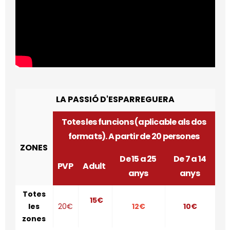
LA PASSIÓ D'ESPARREGUERA
Totes les funcions (aplicable als dos
formats). A partir de 20 persones
ZONES
De 15 a 25
De 7 a 14
PVP
Adult
anys
anys
Totes
15€
les
20€
12€
10€
zones