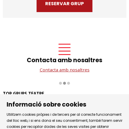
RESERVAR GRUP
Contacta amb nosaltres
Contacta amb nosaltres
Diapositiva 2 de 3
TOP GRUPS TEATRE
La Rambla dels Estudis, 115
Informació sobre cookies
08002 Barcelona
Utilitzem cookies pròpies i de tercers per al correcte funcionament
Tel. 93 441 39 79
del lloc web, i si ens dona el seu consentiment, també farem servir
Horari d'atenció: de dilluns a dijous de 9.30h a 17.30h i
cookies per recopilar dades de les seves visites per obtenir