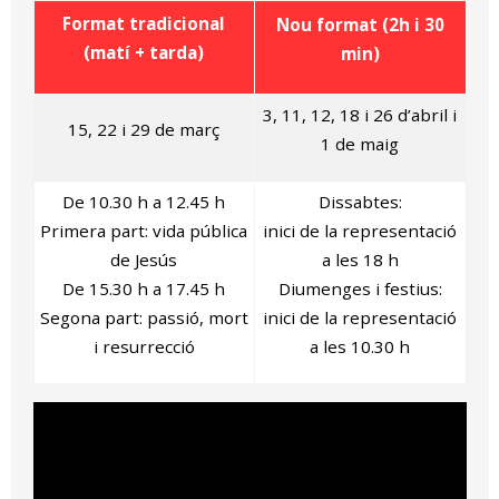
Format tradicional
Nou format (2h i 30
(matí + tarda)
min)
3, 11, 12, 18 i 26 d’abril i
15, 22 i 29 de març
1 de maig
De 10.30 h a 12.45 h
Dissabtes:
Primera part: vida pública
inici de la representació
de Jesús
a les 18 h
De 15.30 h a 17.45 h
Diumenges i festius:
Segona part: passió, mort
inici de la representació
i resurrecció
a les 10.30 h