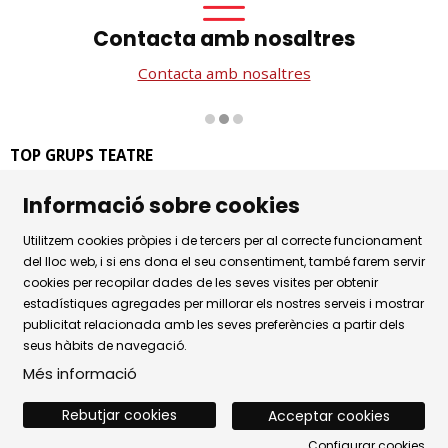
Contacta amb nosaltres
Contacta amb nosaltres
Diapositiva 2 de 3
TOP GRUPS TEATRE
La Rambla dels Estudis, 115
Informació sobre cookies
08002 Barcelona
Tel. 93 441 39 79
Utilitzem cookies pròpies i de tercers per al correcte funcionament
Horari d'atenció: de dilluns a dijous de 9.30h a 17.30h i
del lloc web, i si ens dona el seu consentiment, també farem servir
cookies per recopilar dades de les seves visites per obtenir
divendres de 9.30 a 14.30h.
estadístiques agregades per millorar els nostres serveis i mostrar
Sitemap
|
Avís Legal
|
Ús de Cookies
|
publicitat relacionada amb les seves preferències a partir dels
seus hàbits de navegació.
Política de privacitat
|
Contactar
Més informació
Rebutjar cookies
Acceptar cookies
Configurar cookies