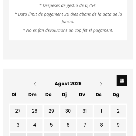
* Despeses de gestió de 0,75€.
* Data límit de pagament 20 dies abans de la data de la
funció.
* No es fan devolucions un cop fet el pagament.
Agost 2026
Dl
Dm
Dc
Dj
Dv
Ds
Dg
No hi ha cap activitat aquest mes
27
28
29
30
31
1
2
3
4
5
6
7
8
9