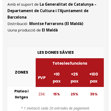
Amb el suport de
La Generalitat de Catalunya –
Departament de Cultura i l’Ajuntament de
Barcelona
Distribució:
Montse Farrarons (El Maldà)
Uuna producció de
El Maldà
LES DONES SÀVIES
Totes les funcions
ZONES
+10
+25
+100
PVP
pax
pax
pax
Platea i
23€
15%
25%
35%
llotges
* 1 invitació cada 20 entrades de pagament.