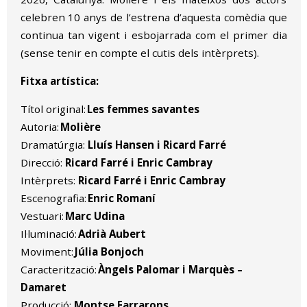
celebren 10 anys de l’estrena d’aquesta comèdia que
continua tan vigent i esbojarrada com el primer dia
(sense tenir en compte el cutis dels intèrprets).
Fitxa artística:
Títol original:
Les femmes savantes
Autoria:
Molière
Dramatúrgia:
Lluís Hansen i Ricard Farré
Direcció:
Ricard Farré i Enric Cambray
Intèrprets:
Ricard Farré i Enric Cambray
Escenografia:
Enric Romaní
Vestuari:
Marc Udina
Il·luminació:
Adrià Aubert
Moviment:
Júlia Bonjoch
Caracterització:
Àngels Palomar i Marquès –
Damaret
Producció:
Montse Farrarons