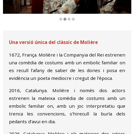
Diapositiva 2 de 4
Una versió única del clàssic de Molière
1672, França. Molière i la Companyia del Rei estrenen
una comèdia de costums amb un embolic familiar on
es recull l’afany de saber de les dones i posa en
evidència un poeta mediocre i cregut de l’època.
2016, Catalunya. Molière i només dos actors
estrenen la mateixa comèdia de costums amb un
embolic familiar on, amb un joc interpretatiu que
trenca les convencions, s’hirecull la burla dels
pedants d’avui en dia.
2026, Catalunya. Molière i els mateixos dos actors