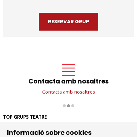
RESERVAR GRUP
Contacta amb nosaltres
Contacta amb nosaltres
Diapositiva 2 de 3
TOP GRUPS TEATRE
La Rambla dels Estudis, 115
Informació sobre cookies
08002 Barcelona