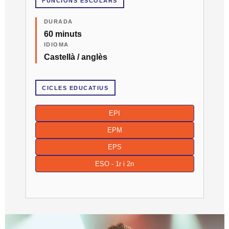
FUNCIONS ESCOLARS
DURADA
60 minuts
IDIOMA
Castellà / anglès
CICLES EDUCATIUS
EPI
EPM
EPS
ESO - 1r i 2n