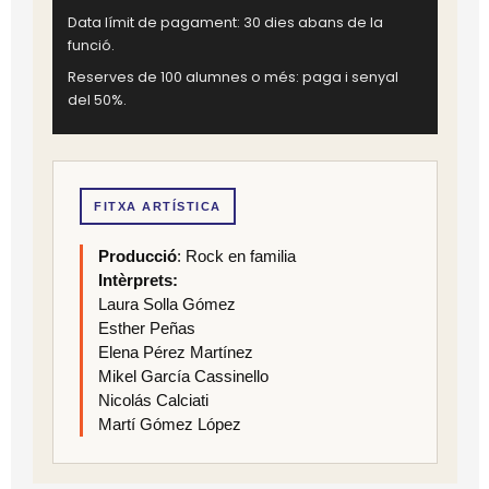
Data límit de pagament: 30 dies abans de la
funció.
Reserves de 100 alumnes o més: paga i senyal
del 50%.
FITXA ARTÍSTICA
Producció
: Rock en familia
Intèrprets:
Laura Solla Gómez
Esther Peñas
Elena Pérez Martínez
Mikel García Cassinello
Nicolás Calciati
Martí Gómez López