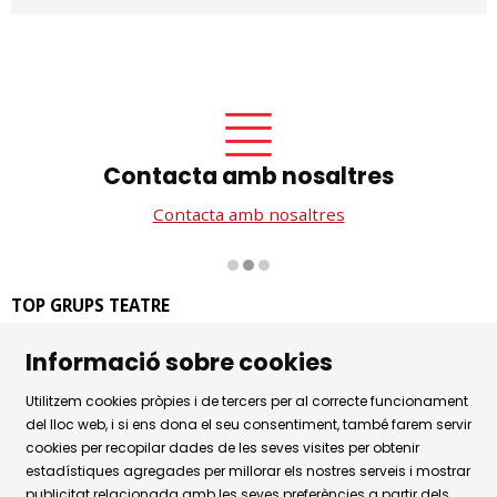
Contacta amb nosaltres
Contacta amb nosaltres
Diapositiva 2 de 3
TOP GRUPS TEATRE
La Rambla dels Estudis, 115
Informació sobre cookies
08002 Barcelona
Tel. 93 441 39 79
Utilitzem cookies pròpies i de tercers per al correcte funcionament
Horari d'atenció: de dilluns a dijous de 9.30h a 17.30h i
del lloc web, i si ens dona el seu consentiment, també farem servir
cookies per recopilar dades de les seves visites per obtenir
divendres de 9.30 a 14.30h.
estadístiques agregades per millorar els nostres serveis i mostrar
Sitemap
|
Avís Legal
|
Ús de Cookies
|
publicitat relacionada amb les seves preferències a partir dels