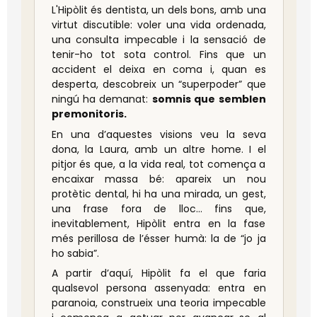
L'Hipòlit és dentista, un dels bons, amb una
virtut discutible: voler una vida ordenada,
una consulta impecable i la sensació de
tenir-ho tot sota control. Fins que un
accident el deixa en coma i, quan es
desperta, descobreix un “superpoder” que
ningú ha demanat:
somnis que semblen
premonitoris.
En una d’aquestes visions veu la seva
dona, la Laura, amb un altre home. I el
pitjor és que, a la vida real, tot comença a
encaixar massa bé: apareix un nou
protètic dental, hi ha una mirada, un gest,
una frase fora de lloc… fins que,
inevitablement, Hipòlit entra en la fase
més perillosa de l’ésser humà: la de “jo ja
ho sabia”.
A partir d’aquí, Hipòlit fa el que faria
qualsevol persona assenyada: entra en
paranoia, construeix una teoria impecable