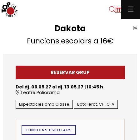
Cerca
Dakota
C
Funcions escolars a 16€
RESERVAR GRUP
Del dj. 06.05.27
al dj. 13.05.27
|
10:45 h
Teatre Poliorama
Espectacles amb Classe
Batxillerat, CF i CFA
FUNCIONS ESCOLARS