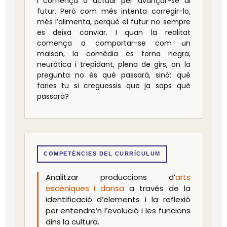
i comença a actuar per avançar-se al
futur. Però com més intenta corregir-lo,
més l’alimenta, perquè el futur no sempre
es deixa canviar. I quan la realitat
comença a comportar-se com un
malson, la comèdia es torna negra,
neuròtica i trepidant, plena de girs, on la
pregunta no és què passarà, sinó: què
faries tu si creguessis que ja saps què
passarà?
COMPETÈNCIES DEL CURRÍCULUM
Analitzar produccions d’
arts
escèniques i dansa
a través de la
identificació d’elements i la reflexió
per entendre’n l’evolució i les funcions
dins la cultura.