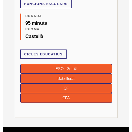
FUNCIONS ESCOLARS
DURADA
95 minuts
IDIOMA
Castellà
CICLES EDUCATIUS
ESO - 3r i 4t
Batxillerat
CF
CFA