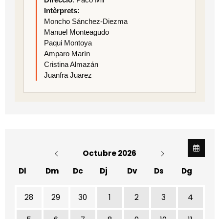
Intèrprets:
Moncho Sánchez-Diezma
Manuel Monteagudo
Paqui Montoya
Amparo Marín
Cristina Almazán
Juanfra Juarez
Octubre 2026
Dl
Dm
Dc
Dj
Dv
Ds
Dg
No hi ha cap activitat aquest mes
28
29
30
1
2
3
4