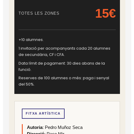
15€
TOTES LES ZONES
+10 alumnes.
1 invitació per acompanyants cada 20 alumnes
de secundària, CF i CFA.
Data límit de pagament: 30 dies abans de la
funció.
Reserves de 100 alumnes o més: paga i senyal
del 50%.
FITXA ARTÍSTICA
Autoria
: Pedro Muñoz Seca
Direcció
: Paco Mir