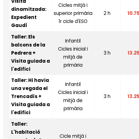
Visita
Cicles mitjà i
dinamitzada:
superior primària
2 h
10.7
Expedient
1r cicle d'ESO
Gaudí
Taller: Els
Infantil
balcons de la
Cicles inicial i
Pedrera +
3 h
13.2
mitjà de
Visita guiada a
primària
l'edifici
Taller: Hi havia
Infantil
una vegada el
Cicles inicial i
Trencadís +
3 h
13.2
mitjà de
Visita guiada a
primària
l'edifici
Taller:
L'habitació
Cicle mitjà i