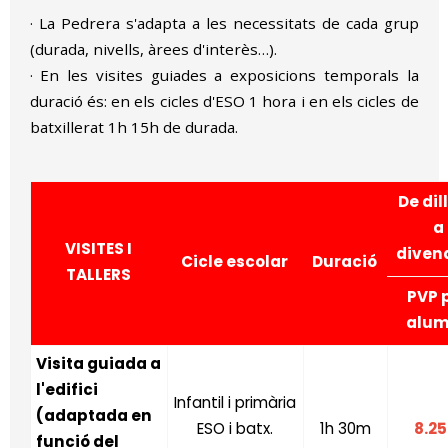
· La Pedrera s'adapta a les necessitats de cada grup
(durada, nivells, àrees d'interès…).
· En les visites guiades a exposicions temporals la
duració és: en els cicles d'ESO 1 hora i en els cicles de
batxillerat 1h 15h de durada.
De dil
a
VISITES I
diven
Cicle escolar
Duració
TALLERS
PVP 
alu
Visita guiada a
l'edifici
Infantil i primària
(adaptada en
ESO i batx.
1h 30m
8.25
funció del