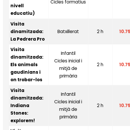
Cicles formatius
nivell
educatiu)
Visita
dinamitzada:
Batxillerat
2 h
10.7
La Pedrera Pro
Visita
Infantil
dinamitzada:
Cicles inicial i
Els animals
2 h
10.7
mitjà de
gaudinians i
primària
on trobar-los
Visita
Infantil
dinamitzada:
Cicles inicial i
Indiana
2 h
10.7
mitjà de
Stones:
primària
explorem!