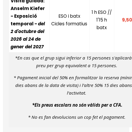
Visita guiada:
Anselm Kiefer
1 h ESO //
- Exposició
ESO i batx
1'15 h
9,50
temporal -
del
Cicles formatius
batx
2 d'octubre del
2026 al 24 de
gener del 2027
*En cas que el grup sigui inferior a 15 persones s'aplicar
preu per grup equivalent a 15 persones.
* Pagament inicial del 50% en formalitzar la reserva (míni
dies abans de la data de visita) i l’altre 50% 15 dies aban
l’activitat.
*Els preus escolars no són vàlids per a CFA.
* No es fan devolucions un cop fet el pagament.