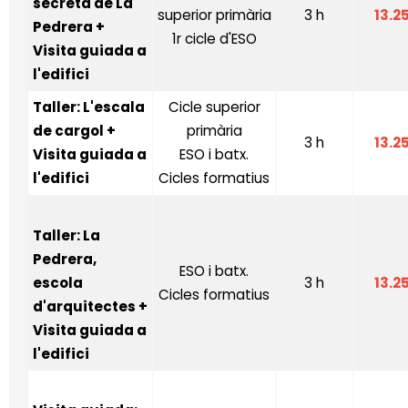
secreta de La
superior primària
3 h
13.2
Pedrera
+
1r cicle d'ESO
Visita guiada a
l'edifici
Taller: L'escala
Cicle superior
de cargol
+
primària
3 h
13.2
Visita guiada a
ESO i batx.
l'edifici
Cicles formatius
Taller: La
Pedrera,
ESO i batx.
escola
3 h
13.2
Cicles formatius
d'arquitectes
+
Visita guiada a
l'edifici