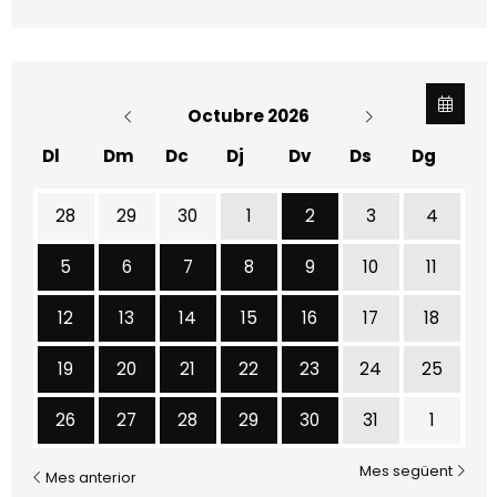
Octubre 2026
Dl
Dm
Dc
Dj
Dv
Ds
Dg
Divendres 2 d'octubre
28
29
30
1
2
3
4
Dilluns 5 d'octubre
Dimarts 6 d'octubre
Dimecres 7 d'octubre
Dijous 8 d'octubre
Divendres 9 d'octubre
5
6
7
8
9
10
11
Dilluns 12 d'octubre
Dimarts 13 d'octubre
Dimecres 14 d'octubre
Dijous 15 d'octubre
Divendres 16 d'octubr
12
13
14
15
16
17
18
Dilluns 19 d'octubre
Dimarts 20 d'octubre
Dimecres 21 d'octubre
Dijous 22 d'octubre
Divendres 23 d'octub
19
20
21
22
23
24
25
Dilluns 26 d'octubre
Dimarts 27 d'octubre
Dimecres 28 d'octubre
Dijous 29 d'octubre
Divendres 30 d'octub
26
27
28
29
30
31
1
Mes següent
Mes anterior