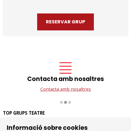
RESERVAR GRUP
Contacta amb nosaltres
Contacta amb nosaltres
Diapositiva 2 de 3
TOP GRUPS TEATRE
La Rambla dels Estudis, 115
Informació sobre cookies
08002 Barcelona