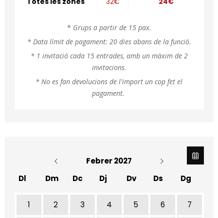
Totes les zones
32€
24€
*
Grups a partir de 15 pax.
* Data límit de pagament: 20 dies abans de la funció.
* 1 invitació cada 15 entrades, amb un màxim de 2
invitacions.
* No es fan devolucions de l'import un cop fet el
pagament.
Febrer 2027
Dl
Dm
Dc
Dj
Dv
Ds
Dg
1
2
3
4
5
6
7