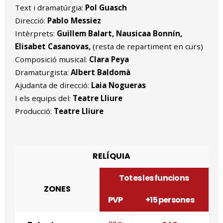
Text i dramatúrgia:
Pol Guasch
Direcció:
Pablo Messiez
Intèrprets:
Guillem Balart, Nausicaa Bonnín,
Elisabet Casanovas,
(resta de repartiment en curs)
Composició musical:
Clara Peya
Dramaturgista:
Albert Baldomà
Ajudanta de direcció:
Laia Nogueras
I els equips del:
Teatre Lliure
Producció:
Teatre Lliure
RELÍQUIA
Totes les funcions
ZONES
PVP
+15 persones