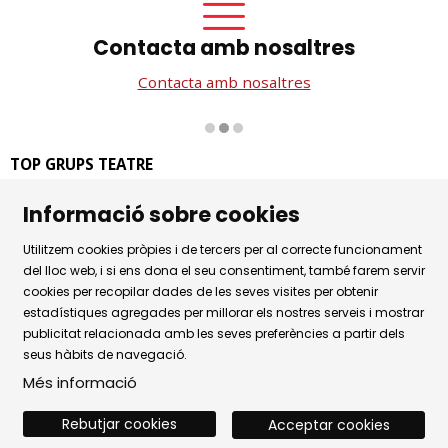
Contacta amb nosaltres
Contacta amb nosaltres
Diapositiva 2 de 3
TOP GRUPS TEATRE
La Rambla dels Estudis, 115
Informació sobre cookies
08002 Barcelona
Tel. 93 441 39 79
Utilitzem cookies pròpies i de tercers per al correcte funcionament
Horari d'atenció: de dilluns a dijous de 9.30h a 17.30h i
del lloc web, i si ens dona el seu consentiment, també farem servir
cookies per recopilar dades de les seves visites per obtenir
divendres de 9.30 a 14.30h.
estadístiques agregades per millorar els nostres serveis i mostrar
Sitemap
|
Avís Legal
|
Ús de Cookies
|
publicitat relacionada amb les seves preferències a partir dels
seus hàbits de navegació.
Política de privacitat
|
Contactar
Més informació
Rebutjar cookies
Acceptar cookies