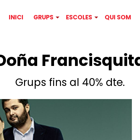
INICI
GRUPS
ESCOLES
QUI SOM
Doña Francisquit
Grups fins al 40% dte.