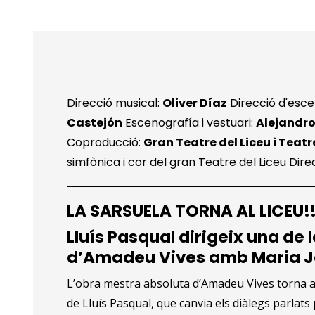
Diapositiva 1 de 2
Direcció musical:
Oliver Díaz
Direcció d'esc
Castejón
Escenografía i vestuari:
Alejandro
Coproducció:
Gran Teatre del Liceu i Teat
simfònica i cor del gran Teatre del Liceu Dire
LA SARSUELA TORNA AL LICEU!
Lluís Pasqual dirigeix una de
d’Amadeu Vives amb Maria Jo
L’obra mestra absoluta d’Amadeu Vives torna a
de Lluís Pasqual, que canvia els diàlegs parlats 