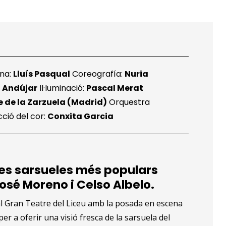
ena:
Lluís Pasqual
Coreografía:
Nuria
 Andújar
Il·luminació:
Pascal Merat
re de la Zarzuela (Madrid)
Orquestra
cció del cor:
Conxita Garcia
!
 les sarsueles més populars
sé Moreno i Celso Albelo.
l Gran Teatre del Liceu amb la posada en escena
per a oferir una visió fresca de la sarsuela del