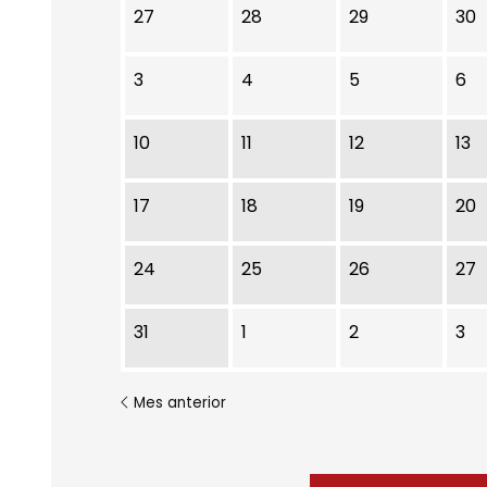
No hi ha cap activitat aquest mes
27
28
29
30
3
4
5
6
10
11
12
13
17
18
19
20
24
25
26
27
31
1
2
3
Mes anterior