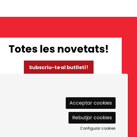
Totes les novetats!
Subscriu-te al butlletí!
Ús de Cookies
|
Política de privacitat
|
Contactar
Acceptar cookies
Rebutjar cookies
Configurar cookies