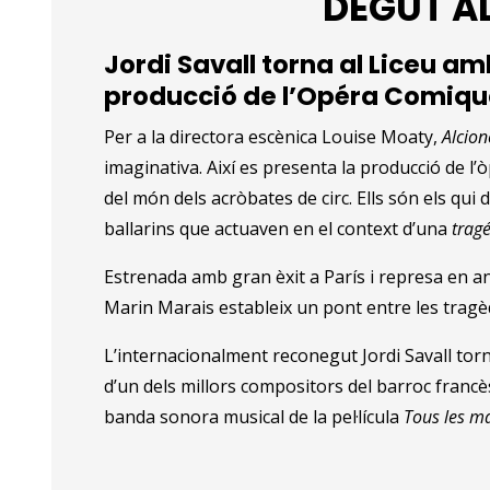
DEGUT A
Jordi Savall torna al Liceu am
producció de l’Opéra Comiqu
Per a la directora escènica Louise Moaty,
Alc
io
imaginativa. Així es presenta la producció de 
del món dels acròbates de circ. Ells són els qui
ballarins que actuaven en el context d’una
tragé
Estrenada amb gran èxit a París i represa en an
Marin Marais estableix un pont entre les tragèdi
L’internacionalment reconegut Jordi Savall tor
d’un dels millors compositors del barroc francès
banda sonora musical de la pel·lícula
Tous les m