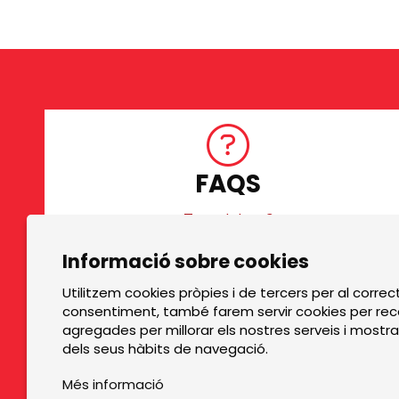
FAQS
Tens dubtes?
Diapositiva 1 de 3
Informació sobre cookies
TOP GRUPS TEATRE
Utilitzem cookies pròpies i de tercers per al correc
La Rambla dels Estudis, 115
consentiment, també farem servir cookies per reco
agregades per millorar els nostres serveis i mostra
08002 Barcelona
dels seus hàbits de navegació.
Tel. 93 441 39 79
Més informació