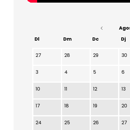
Ago
Dl
Dm
Dc
Dj
No hi ha cap activitat aquest mes
27
28
29
30
3
4
5
6
10
11
12
13
17
18
19
20
24
25
26
27