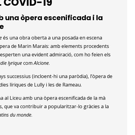
L COVID-19
b una òpera escenificada i la
e
ne
és una obra oberta a una posada en escena
l’òpera de Marin Marais: amb elements procedents
 desperten una evident admiració, com ho feien els
die lyrique
com
Alcione
.
ys successius (incloent-hi una paròdia), l’òpera de
es líriques de Lully i les de Rameau.
na al Liceu amb una òpera escenificada de la mà
, que va contribuir a popularitzar-lo gràcies a la
atins du monde
.