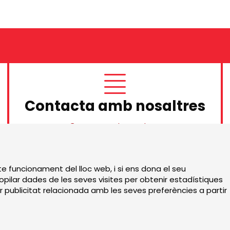
Contacta amb nosaltres
Contacta amb nosaltres
Sitemap
|
Avís Legal
|
te funcionament del lloc web, i si ens dona el seu
pilar dades de les seves visites per obtenir estadístiques
r publicitat relacionada amb les seves preferències a partir