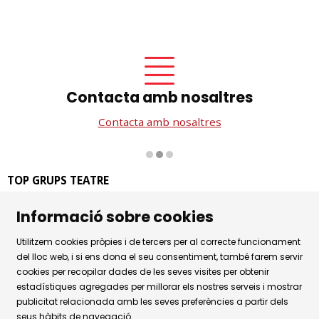
Contacta amb nosaltres
Contacta amb nosaltres
Diapositiva 2 de 3
TOP GRUPS TEATRE
La Rambla dels Estudis, 115
Informació sobre cookies
08002 Barcelona
Tel. 93 441 39 79
Utilitzem cookies pròpies i de tercers per al correcte funcionament
Horari d'atenció: de dilluns a dijous de 9.30h a 17.30h i
del lloc web, i si ens dona el seu consentiment, també farem servir
cookies per recopilar dades de les seves visites per obtenir
divendres de 9.30 a 14.30h.
estadístiques agregades per millorar els nostres serveis i mostrar
Sitemap
|
Avís Legal
|
Ús de Cookies
|
publicitat relacionada amb les seves preferències a partir dels
seus hàbits de navegació.
Política de privacitat
|
Contactar