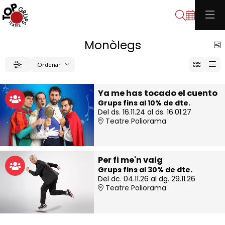
Cerca
Monòlegs
C
Ordenar
Filtrar
Ordenar per
Ya me has tocado el cuento
Grups fins al 10% de dte.
Del ds. 16.11.24
al ds. 16.01.27
Teatre Poliorama
Per fi me'n vaig
Grups fins al 30% de dte.
Del dc. 04.11.26
al dg. 29.11.26
Teatre Poliorama