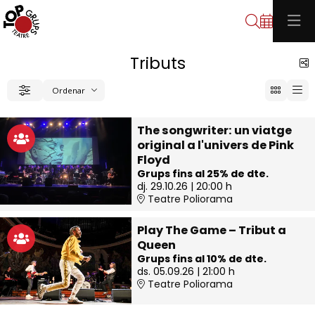
Cerca
Tributs
C
Ordenar
Filtrar
Ordenar per
The songwriter: un viatge
original a l'univers de Pink
Floyd
Grups fins al 25% de dte.
dj. 29.10.26
|
20:00 h
Teatre Poliorama
Play The Game – Tribut a
Queen
Grups fins al 10% de dte.
ds. 05.09.26
|
21:00 h
Teatre Poliorama