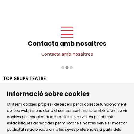
Contacta amb nosaltres
Contacta amb nosaltres
Diapositiva 2 de 3
TOP GRUPS TEATRE
La Rambla dels Estudis, 115
Informació sobre cookies
08002 Barcelona
Tel. 93 441 39 79
Utilitzem cookies pròpies i de tercers per al correcte funcionament
Horari d'atenció: de dilluns a dijous de 9.30h a 17.30h i
del lloc web, i si ens dona el seu consentiment, també farem servir
divendres de 9.30 a 14.30h.
cookies per recopilar dades de les seves visites per obtenir
estadístiques agregades per millorar els nostres serveis i mostrar
Sitemap
|
Avís Legal
|
Ús de Cookies
|
publicitat relacionada amb les seves preferències a partir dels