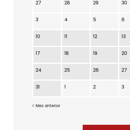
No hay ninguna actividad este mes
27
28
29
30
3
4
5
6
10
11
12
13
17
18
19
20
24
25
26
27
31
1
2
3
Mes anterior