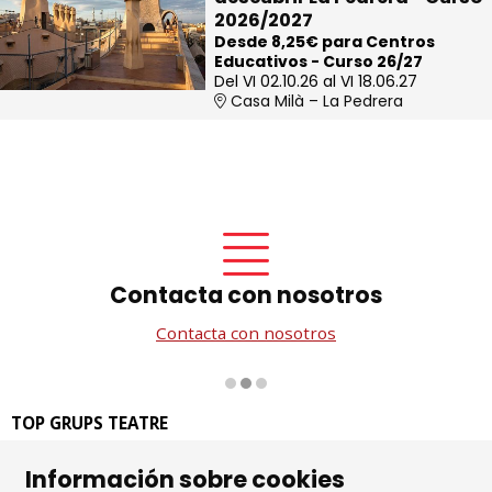
2026/2027
Desde 8,25€ para Centros
Educativos - Curso 26/27
Del VI 02.10.26
al VI 18.06.27
Casa Milà – La Pedrera
Contacta con nosotros
Contacta con nosotros
Diapositiva 2 de 3
TOP GRUPS TEATRE
La Rambla dels Estudis, 115
Información sobre cookies
08002 Barcelona