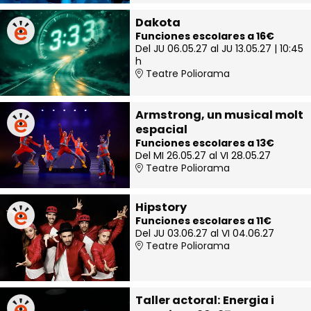
Dakota
Funciones escolares a 16€
Del JU 06.05.27
al JU 13.05.27
|
10:45
h
Teatre Poliorama
Armstrong, un musical molt
espacial
Funciones escolares a 13€
Del MI 26.05.27
al VI 28.05.27
Teatre Poliorama
Hipstory
Funciones escolares a 11€
Del JU 03.06.27
al VI 04.06.27
Teatre Poliorama
Taller actoral: Energia i