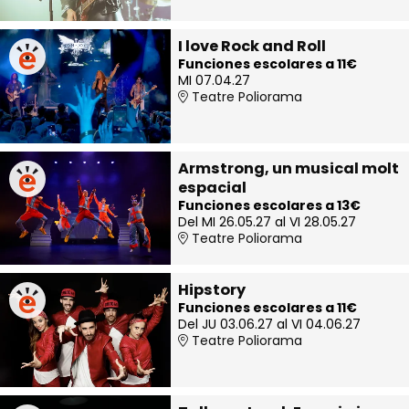
I love Rock and Roll
Funciones escolares a 11€
MI 07.04.27
Teatre Poliorama
Armstrong, un musical molt
espacial
Funciones escolares a 13€
Del MI 26.05.27
al VI 28.05.27
Teatre Poliorama
Hipstory
Funciones escolares a 11€
Del JU 03.06.27
al VI 04.06.27
Teatre Poliorama