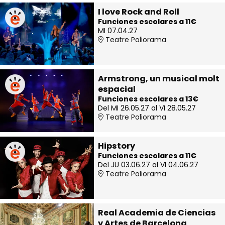
I love Rock and Roll
Funciones escolares a 11€
MI 07.04.27
Teatre Poliorama
Armstrong, un musical molt
espacial
Funciones escolares a 13€
Del MI 26.05.27
al VI 28.05.27
Teatre Poliorama
Hipstory
Funciones escolares a 11€
Del JU 03.06.27
al VI 04.06.27
Teatre Poliorama
Real Academia de Ciencias
y Artes de Barcelona