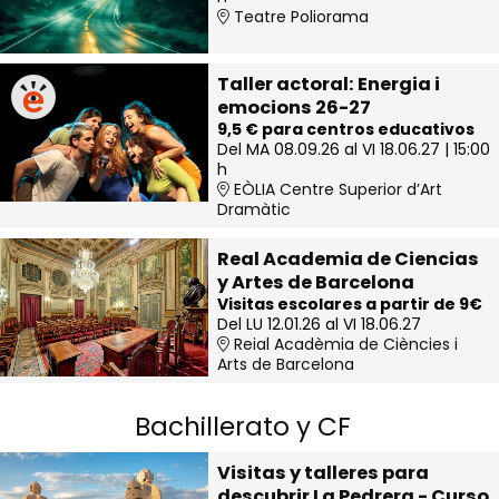
Teatre Poliorama
Taller actoral: Energia i
emocions 26-27
9,5 € para centros educativos
Del MA 08.09.26
al VI 18.06.27
|
15:00
h
EÒLIA Centre Superior d’Art
Dramàtic
Real Academia de Ciencias
y Artes de Barcelona
Visitas escolares a partir de 9€
Del LU 12.01.26
al VI 18.06.27
Reial Acadèmia de Ciències i
Arts de Barcelona
Bachillerato y CF
Visitas y talleres para
descubrir La Pedrera - Curso