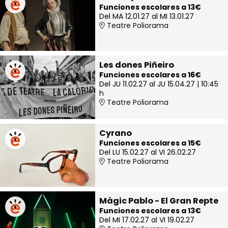
Funciones escolares a 13€
Del MA 12.01.27
al MI 13.01.27
Teatre Poliorama
Les dones Piñeiro
Funciones escolares a 16€
Del JU 11.02.27
al JU 15.04.27
|
10:45
h
Teatre Poliorama
Cyrano
Funciones escolares a 15€
Del LU 15.02.27
al VI 26.02.27
Teatre Poliorama
Màgic Pablo - El Gran Repte
Funciones escolares a 13€
Del MI 17.02.27
al VI 19.02.27