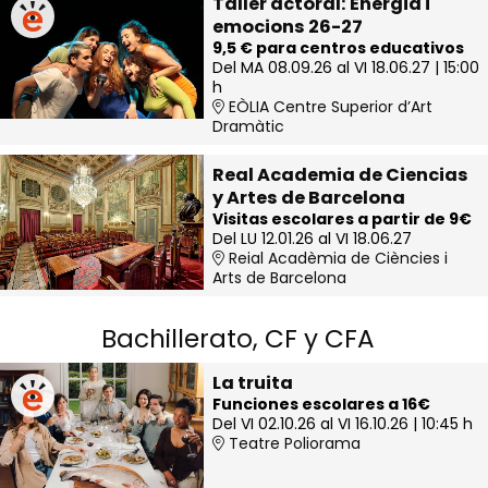
Taller actoral: Energia i
emocions 26-27
9,5 € para centros educativos
Del MA 08.09.26
al VI 18.06.27
|
15:00
h
EÒLIA Centre Superior d’Art
Dramàtic
Real Academia de Ciencias
y Artes de Barcelona
Visitas escolares a partir de 9€
Del LU 12.01.26
al VI 18.06.27
Reial Acadèmia de Ciències i
Arts de Barcelona
Bachillerato, CF y CFA
La truita
Funciones escolares a 16€
Del VI 02.10.26
al VI 16.10.26
|
10:45 h
Teatre Poliorama