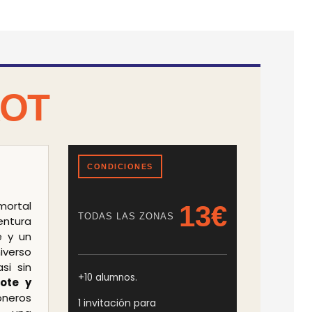
XOT
CONDICIONES
mortal
13€
TODAS LAS ZONAS
ntura
e y un
iverso
si sin
+10 alumnos.
ote y
ioneros
1 invitación para