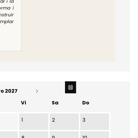
al i la
orma i
truir
amplar
ro 2027
Vi
Sa
Do
1
2
3
8
9
10