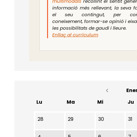
multimodals
recollint el sentit gener
informació més rellevant, la seva f
el seu contingut, per cons
coneixement, formar-se opinió i eix
les possibilitats de gaudi i lleure.
Enllaç al currículum
Ene
Lu
Ma
Mi
Ju
28
29
30
31
4
5
6
7