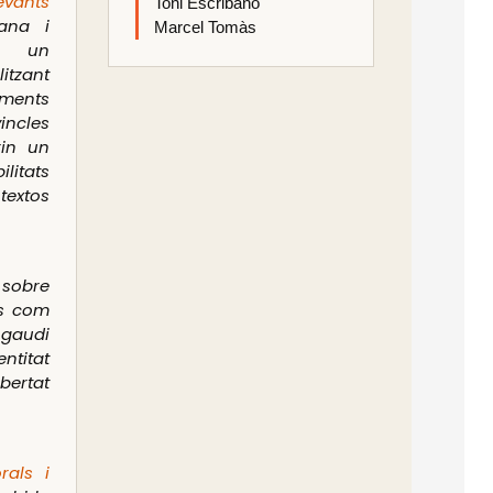
evants
Toni Escribano
lana i
Marcel Tomàs
nt un
itzant
ements
incles
rin un
litats
 textos
 sobre
es com
gaudi
ntitat
bertat
rals i