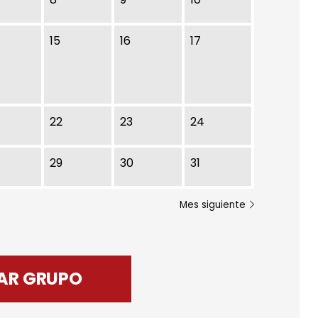
e Enero
15
16
17
22
23
24
29
30
31
Mes siguiente
AR GRUPO