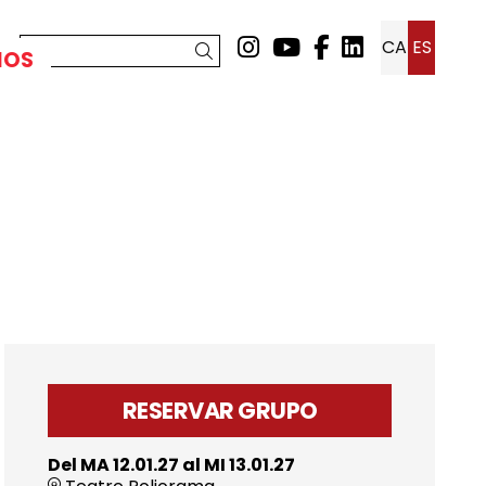
Link a instagram
Link a youtube
Link a faceb
Link a lin
CA
ES
Buscar
MOS
RESERVAR GRUPO
Del MA 12.01.27
al MI 13.01.27