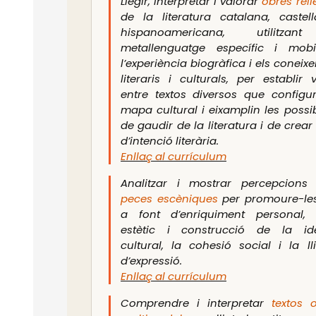
Llegir, interpretar i valorar
obres rell
de la literatura catalana, castel
hispanoamericana, utilitza
metallenguatge específic i mobil
l’experiència biogràfica i els coneix
literaris i culturals, per establir v
entre textos diversos que configu
mapa cultural i eixamplin les possibi
de gaudir de la literatura i de crear
d’intenció literària.
Enllaç al currículum
Analitzar i mostrar percepcions
peces escèniques
per promoure-l
a font d’enriquiment personal, 
estètic i construcció de la ide
cultural, la cohesió social i la lli
d’expressió.
Enllaç al currículum
Comprendre i interpretar
textos o