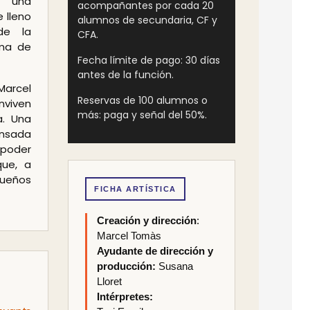
y una
acompañantes por cada 20
e lleno
alumnos de secundaria, CF y
de la
CFA.
ima de
Fecha límite de pago: 30 días
antes de la función.
Marcel
Reservas de 100 alumnos o
nviven
más: paga y señal del 50%.
a. Una
nsada
 poder
que, a
sueños
FICHA ARTÍSTICA
Creación y dirección
:
Marcel Tomàs
Ayudante de dirección y
producción:
Susana
Lloret
Intérpretes: