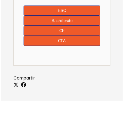
ESO
Bachillerato
CF
CFA
Compartir