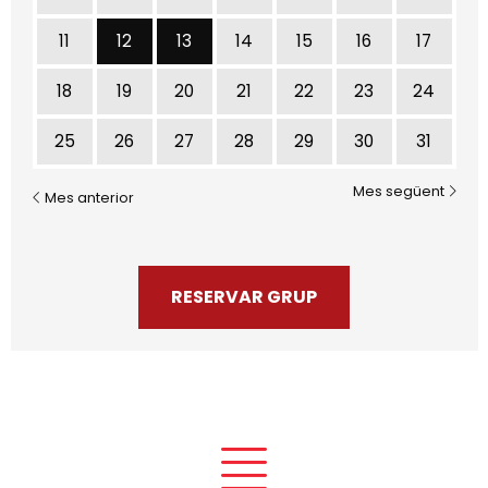
Dimarts 12 de gener
Dimecres 13 de gener
11
12
13
14
15
16
17
18
19
20
21
22
23
24
25
26
27
28
29
30
31
Mes següent
Mes anterior
RESERVAR GRUP