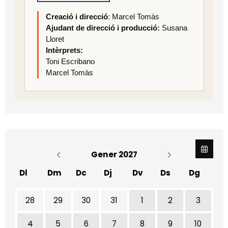
Creació i direcció
: Marcel Tomàs
Ajudant de direcció i producció:
Susana
Lloret
Intèrprets:
Toni Escribano
Marcel Tomàs
Gener 2027
Dl
Dm
Dc
Dj
Dv
Ds
Dg
28
29
30
31
1
2
3
4
5
6
7
8
9
10