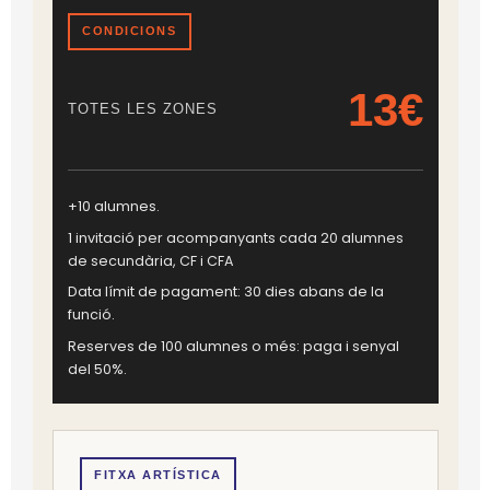
CONDICIONS
13€
TOTES LES ZONES
+10 alumnes.
1 invitació per acompanyants cada 20 alumnes
de secundària, CF i CFA
Data límit de pagament: 30 dies abans de la
funció.
Reserves de 100 alumnes o més: paga i senyal
del 50%.
FITXA ARTÍSTICA