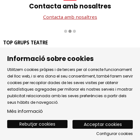
Contacta amb nosaltres
Contacta amb nosaltres
Diapositiva 2 de 3
TOP GRUPS TEATRE
La Rambla dels Estudis, 115
Informació sobre cookies
08002 Barcelona
Tel. 93 441 39 79
Utilitzem cookies pròpies i de tercers per al correcte funcionament
Horari d'atenció: de dilluns a dijous de 9.30h a 17.30h i
del lloc web, i si ens dona el seu consentiment, també farem servir
cookies per recopilar dades de les seves visites per obtenir
divendres de 9.30 a 14.30h.
estadístiques agregades per millorar els nostres serveis i mostrar
Sitemap
|
Avís Legal
|
Ús de Cookies
|
publicitat relacionada amb les seves preferències a partir dels
seus hàbits de navegació.
Política de privacitat
|
Contactar
Més informació
Rebutjar cookies
Acceptar cookies
Configurar cookies