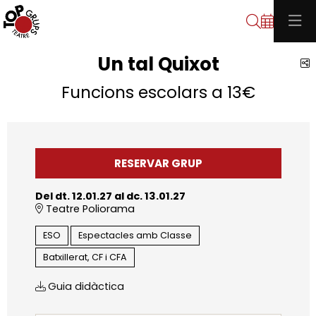
Cerca
Un tal Quixot
C
Funcions escolars a 13€
RESERVAR GRUP
Del dt. 12.01.27
al dc. 13.01.27
Teatre Poliorama
ESO
Espectacles amb Classe
Batxillerat, CF i CFA
Guia didàctica