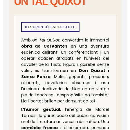
UN TAL QUIXOT
DESCRIPCIÓ ESPECTACLE
Amb
Un Tal Quixot
, convertim la immortal
obra de Cervantes
en una aventura
escènica delirant. Un conferenciant i un
operari acaben atrapats en l’univers del
cavaller de la Trista Figura i, gairebé sense
voler, es transformen en
Don Quixot i
Sanxo Panza
. Molins gegants, presoners
alliberats, cavalleries absurdes i una
Dulcinea idealitzada desfilen en un viatge
ple de tendresa i despropòsits, on l’amistat
i la llibertat brillen per damunt de tot.
L
’humor gestual
, l’energia de Marcel
Tomàs i la participació del públic conviuen
amb la literatura universal més mítica. Una
comèdia fresca
i esbojarrada, pensada