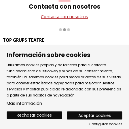
Contacta con nosotros
Contacta con nosotros
Diapositiva 2 de 3
TOP GRUPS TEATRE
La Rambla dels Estudis, 115
Información sobre cookies
08002 Barcelona
Tel. 93 441 39 79
Utilizamos cookies propias y de terceros para el correcto
Horario de atención: de lunes a jueves de 9.30h a 17.30h
funcionamiento del sitio web, y si nos da su consentimiento,
también utilizaremos cookies para recopilar datos de sus visitas
y viernes de 9.30 a 14.30h.
para obtener estadísticas agregadas para mejorar nuestros
Sitemap
|
Aviso Legal
|
Uso de Cookies
|
servicios y mostrar publicidad relacionada con sus preferencias
a partir de sus hábitos de navegación.
Política de privacidad
|
Contactar
Más información
Rechazar cookies
Aceptar cookies
Configurar cookies