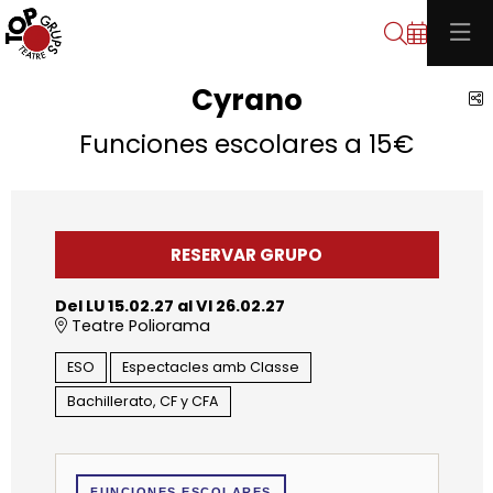
Buscar
Cyrano
C
Funciones escolares a 15€
RESERVAR GRUPO
Del LU 15.02.27
al VI 26.02.27
Teatre Poliorama
ESO
Espectacles amb Classe
Bachillerato, CF y CFA
FUNCIONES ESCOLARES