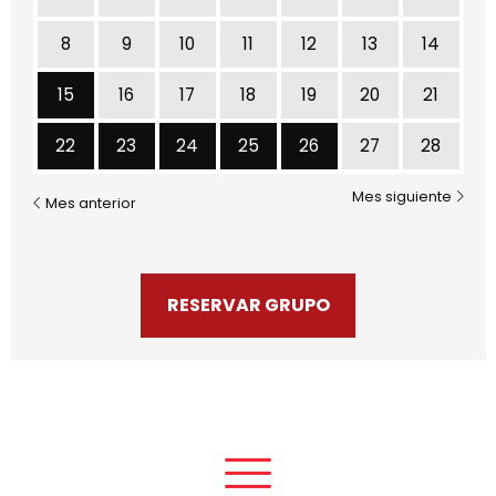
8
9
10
11
12
13
14
Lunes 15 de Febrero
15
16
17
18
19
20
21
Lunes 22 de Febrero
Martes 23 de Febrero
Miércoles 24 de Febrero
Jueves 25 de Febrero
Viernes 26 de Febrer
22
23
24
25
26
27
28
Mes siguiente
Mes anterior
RESERVAR GRUPO