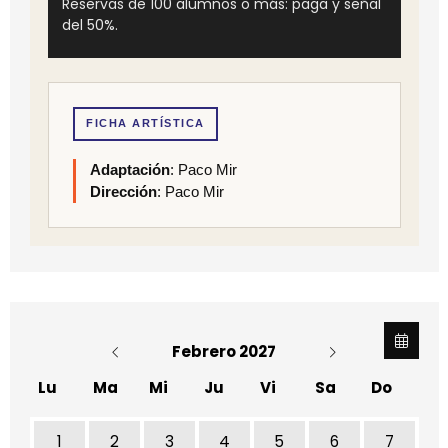
Reservas de 100 alumnos o más: paga y señal
del 50%.
FICHA ARTÍSTICA
Adaptación
: Paco Mir
Dirección
: Paco Mir
Febrero 2027
Lu
Ma
Mi
Ju
Vi
Sa
Do
1
2
3
4
5
6
7