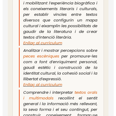
i mobilitzant l’experiència biogràfica i
els coneixements literaris i culturals,
per establir vincles entre textos
diversos que configurin un mapa
cultural i eixamplin les possibilitats de
gaudir de la literatura i de crear
textos d’intenció literària.
Enllaç al currículum
Analitzar i mostrar percepcions sobre
peces escèniques
per promoure-les
com a font d’enriquiment personal,
gaudi estètic i construcció de la
identitat cultural, la cohesió social i la
llibertat d’expressió.
Enllaç al currículum
Comprendre i interpretar
textos orals
i multimodals
recollint el sentit
general i la informació més rellevant,
la seva forma i el seu contingut, per
construir coneixement, formar-se